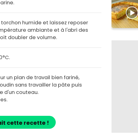
arine.
n torchon humide et laissez reposer
mpérature ambiante et à l'abri des
doit doubler de volume.
0°C.
r un plan de travail bien fariné,
udin sans travailler la pâte puis
de d'un couteau.
es.
ait cette recette !