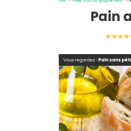
Pain
Idées d'accompagnements
Pain 
Vous regardez :
Pain sans pét