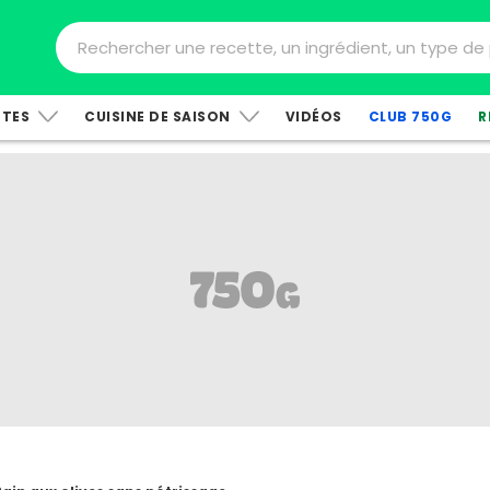
TTES
CUISINE DE SAISON
VIDÉOS
CLUB 750G
R