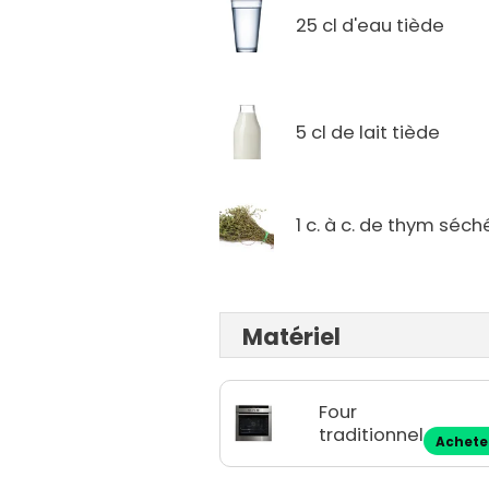
25 cl d'eau tiède
5 cl de lait tiède
1 c. à c. de thym séch
Matériel
Four
traditionnel
Achete