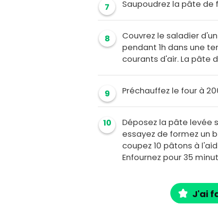
Saupoudrez la pâte de f
7
Couvrez le saladier d'u
8
pendant 1h dans une te
courants d'air. La pâte 
Préchauffez le four à 20
9
Déposez la pâte levée su
10
essayez de formez un bo
coupez 10 pâtons à l'ai
Enfournez pour 35 minut
J'ai f