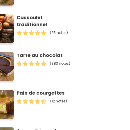
Cassoulet
traditionnel
(25 notes)
Tarte au chocolat
(883 notes)
Pain de courgettes
(12 notes)