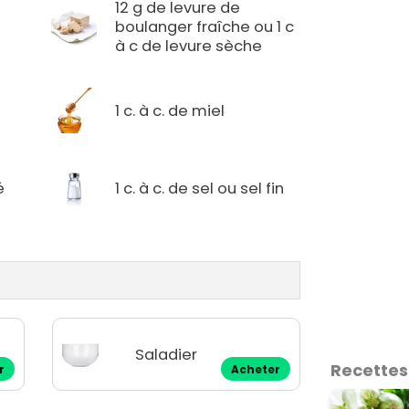
12 g de levure de
boulanger fraîche ou 1 c
à c de levure sèche
1 c. à c. de miel
é
1 c. à c. de sel ou sel fin
Saladier
Recettes
r
Acheter