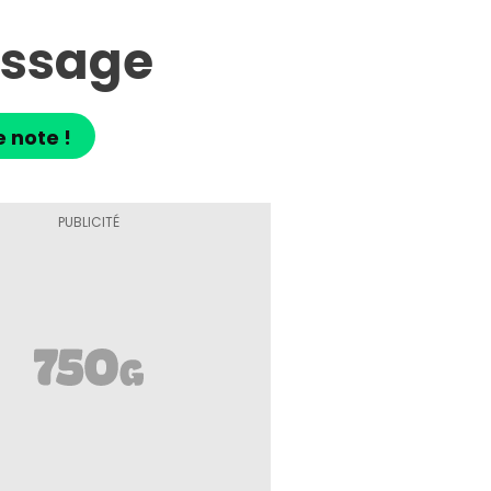
issage
e note !