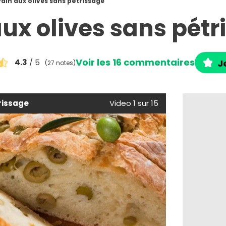
Pain aux olives sans pétrissage
aux olives sans pétr
Voir les 16 commentaires
4.3
/ 5
J
(27 notes)
rissage
Video 1 sur 15