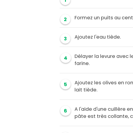
1
Formez un puits au centr
2
Ajoutez l'eau tiède.
3
Délayer la levure avec l
4
farine.
Ajoutez les olives en ro
5
lait tiède.
A l'aide d'une cuillère e
6
pâte est très collante, 