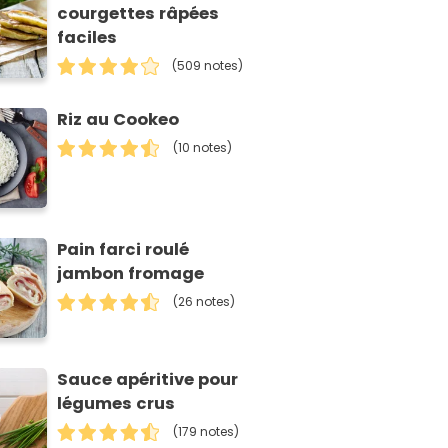
courgettes râpées
faciles
(509 notes)
Riz au Cookeo
(10 notes)
Pain farci roulé
jambon fromage
(26 notes)
Sauce apéritive pour
légumes crus
(179 notes)