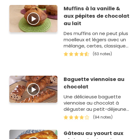
vous aurez évidemm…
Muffins à la vanille &
aux pépites de chocolat
au lait
Des muffins on ne peut plus
moelleux et légers avec un
mélange, certes, classiques
entre la vanille et le
(63 notes)
chocolat mais qui a toujours
du succès!
Baguette viennoise au
chocolat
Une délicieuse baguette
viennoise au chocolat à
déguster au petit-déjeuner
ou bien au goûter.
(94 notes)
Gâteau au yaourt aux