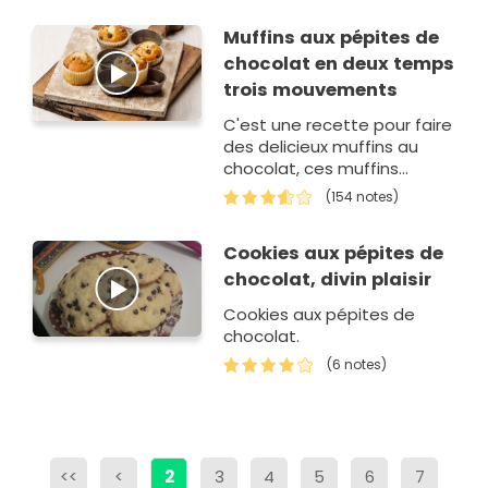
Muffins aux pépites de
chocolat en deux temps
trois mouvements
C'est une recette pour faire
des delicieux muffins au
chocolat, ces muffins
seront d'une couleur dorée,
(154 notes)
trés faciles à faire elle
fascinera vou…
Cookies aux pépites de
chocolat, divin plaisir
Cookies aux pépites de
chocolat.
(6 notes)
<<
<
2
3
4
5
6
7