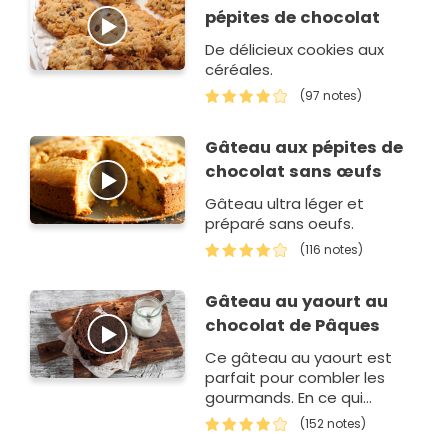
pépites de chocolat
De délicieux cookies aux
céréales.
(97 notes)
Gâteau aux pépites de
chocolat sans œufs
Gâteau ultra léger et
préparé sans oeufs.
(116 notes)
Gâteau au yaourt au
chocolat de Pâques
Ce gâteau au yaourt est
parfait pour combler les
gourmands. En ce qui
concerne les ingrédients
(152 notes)
principaux de ce gâteau,