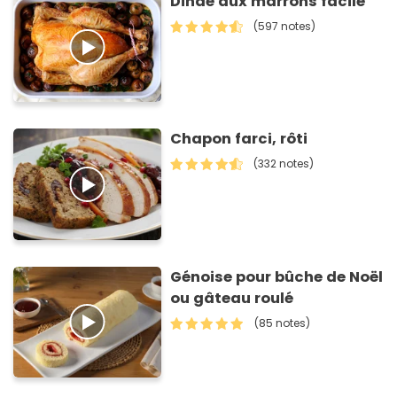
Dinde aux marrons facile
(597 notes)
Chapon farci, rôti
(332 notes)
Génoise pour bûche de Noël
ou gâteau roulé
(85 notes)