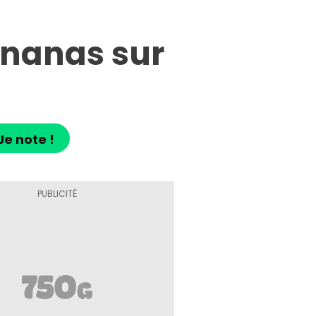
ananas sur
Je note !