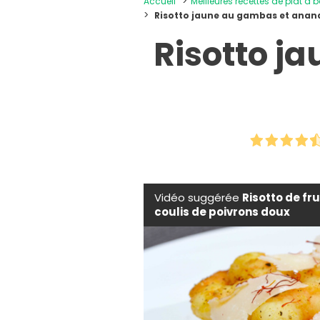
Accueil
Meilleures recettes de plat à b
Risotto jaune au gambas et ananas
Risotto j
Vidéo suggérée
Risotto de fr
coulis de poivrons doux