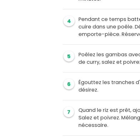
Pendant ce temps batte
4
cuire dans une poêle. D
emporte-pièce. Réserv
Poêlez les gambas avec 
5
de curry, salez et poivre
Égouttez les tranches d
6
désirez.
Quand le riz est prêt, a
7
Salez et poivrez. Mélang
nécessaire.