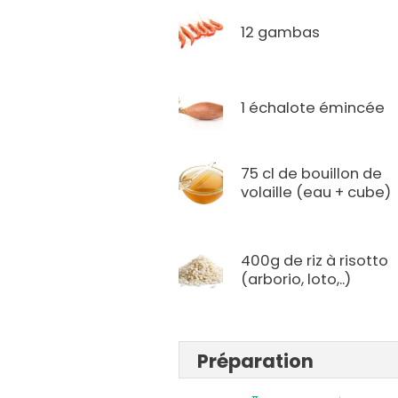
12 gambas
1 échalote émincée
75 cl de bouillon de
volaille (eau + cube)
400g de riz à risotto
(arborio, loto,..)
Préparation