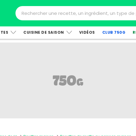
TTES
CUISINE DE SAISON
VIDÉOS
CLUB 750G
R