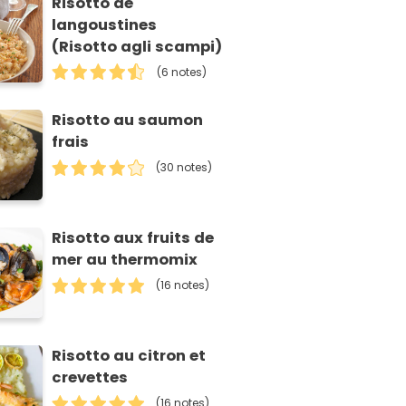
Risotto de
langoustines
(Risotto agli scampi)
(6 notes)
Risotto au saumon
frais
(30 notes)
Risotto aux fruits de
mer au thermomix
(16 notes)
Risotto au citron et
crevettes
(16 notes)