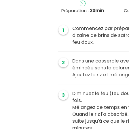
Préparation :
20min
Cu
Commencez par préparer 
1
dizaine de brins de safr
feu doux.
Dans une casserole avec l
2
émincée sans la colorer
Ajoutez le riz et mélang
Diminuez le feu (feu dou
3
fois.
Mélangez de temps en 
Quand le riz l'a absorbé
suite jusqu'à ce que le r
minutes.