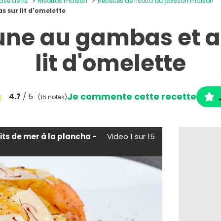
ase de riz
Risottos maison
Recettes de risotto au poisson maison
 sur lit d'omelette
aune au gambas et 
lit d'omelette
Je commente cette recette
4.7
/ 5
(15 notes)
uits de mer à la plancha -
Video 1 sur 15