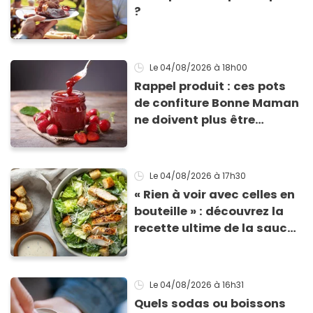
?
Le 04/08/2026
à 18h00
Rappel produit : ces pots
de confiture Bonne Maman
ne doivent plus être
consommés en raison d'un
risque de présence de
morceaux de verre
Le 04/08/2026
à 17h30
« Rien à voir avec celles en
bouteille » : découvrez la
recette ultime de la sauce
César par un chef étoilé
Le 04/08/2026
à 16h31
Quels sodas ou boissons