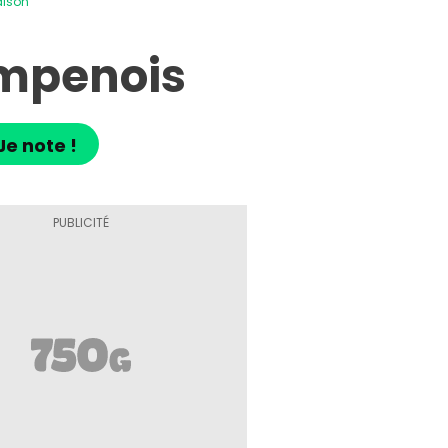
aison
ampenois
Je note !