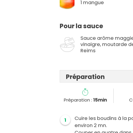
1 mangue
Pour la sauce
Sauce arôme maggie
vinaigre, moutarde d
Reims
Préparation
Préparation :
15min
C
Cuire les boudins à la 
1
environ 2 mn.
Couper en quatre dans l