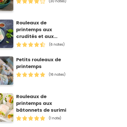
(30 notes)
Rouleaux de
printemps aux
crudités et aux
crevettes
(6 notes)
Petits rouleaux de
printemps
(16 notes)
Rouleaux de
printemps aux
bâtonnets de surimi
(1 note)