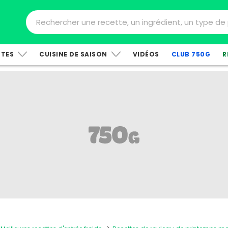
TTES
CUISINE DE SAISON
VIDÉOS
CLUB 750G
R