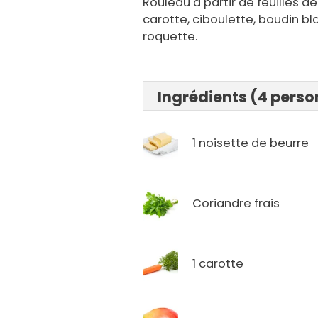
Rouleau à partir de feuilles d
carotte, ciboulette, boudin bla
roquette.
Ingrédients (4 pers
1 noisette de beurre
Coriandre frais
1 carotte