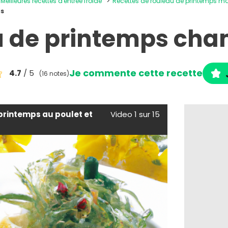
Meilleures recettes d'entrée froide
Recettes de rouleau de printemps m
is
 de printemps ch
Je commente cette recette
4.7
/ 5
(16 notes)
printemps au poulet et
Video 1 sur 15