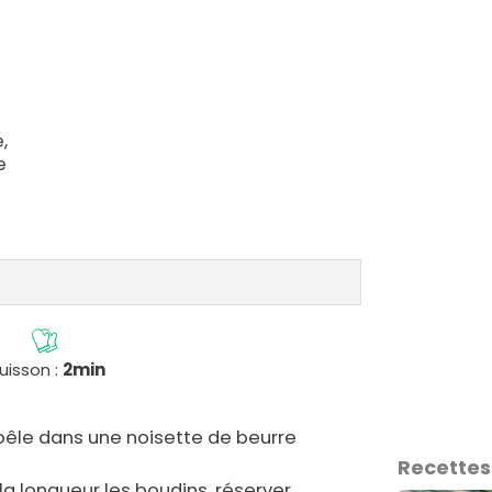
,
e
uisson :
2min
poêle dans une noisette de beurre
Recettes
a longueur les boudins, réserver.