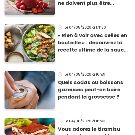
ne doivent plus être
consommés en raison d'un
risque de présence de
morceaux de verre
Le 04/08/2026
à 17h30
« Rien à voir avec celles en
bouteille » : découvrez la
recette ultime de la sauce
César par un chef étoilé
Le 04/08/2026
à 16h31
Quels sodas ou boissons
gazeuses peut-on boire
pendant la grossesse ?
Le 04/08/2026
à 16h00
Vous adorez le tiramisu