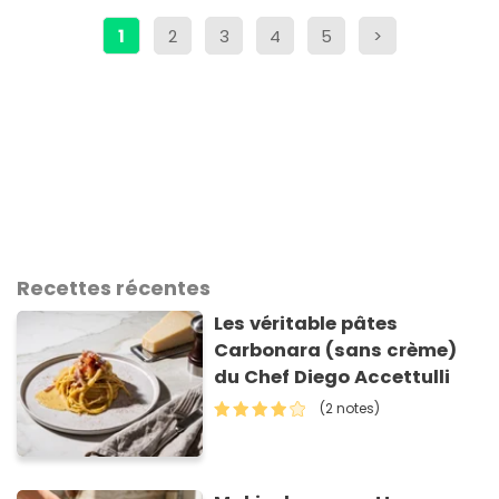
1
2
3
4
5
>
Recettes récentes
Les véritable pâtes
Carbonara (sans crème)
du Chef Diego Accettulli
(2 notes)