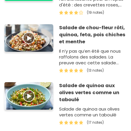
d'été : des crevettes roses,
des dés d'avocat, l'acidité d…
(19 notes)
Salade de chou-fleur rôti,
quinoa, feta, pois chiches
et menthe
Il n’y pas qu’en été que nous
raffolons des salades. La
preuve avec cette salade
complète. Le chou-fleur rôti
(13 notes)
apporte beaucou…
Salade de quinoa aux
olives vertes comme un
taboulé
Salade de quinoa aux olives
vertes comme un taboulé
(17 notes)