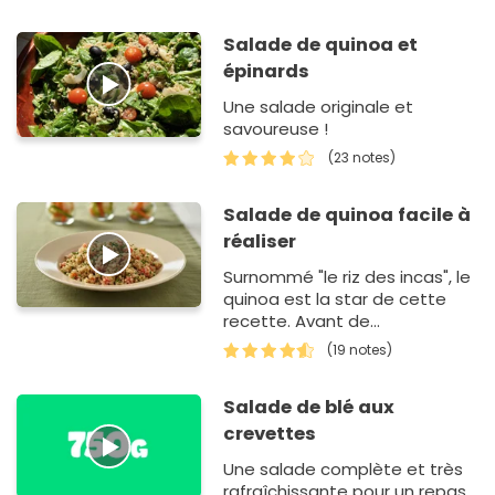
Salade de quinoa et
épinards
Une salade originale et
savoureuse !
(23 notes)
Salade de quinoa facile à
réaliser
Surnommé "le riz des incas", le
quinoa est la star de cette
recette. Avant de
commencer, vous devez rincer
(19 notes)
le quinoa dans de l'eau froide.
Puis, faites-…
Salade de blé aux
crevettes
Une salade complète et très
rafraîchissante pour un repas