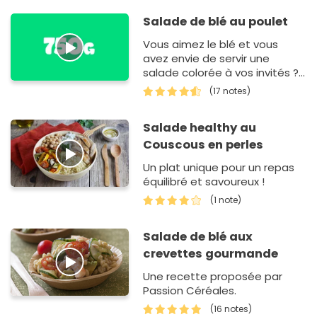
Salade de blé au poulet
Vous aimez le blé et vous
avez envie de servir une
salade colorée à vos invités ?
Cette recette est très facile à
(17 notes)
fai…
Salade healthy au
Couscous en perles
Un plat unique pour un repas
équilibré et savoureux !
(1 note)
Salade de blé aux
crevettes gourmande
Une recette proposée par
Passion Céréales.
(16 notes)