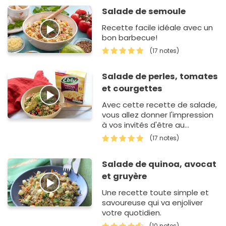
Salade de semoule
Recette facile idéale avec un
bon barbecue!
(17 notes)
Salade de perles, tomates
et courgettes
Avec cette recette de salade,
vous allez donner l'impression
à vos invités d'être au
printemps tous les jours de
(17 notes)
l'année ! En effet, id&e…
Salade de quinoa, avocat
et gruyère
Une recette toute simple et
savoureuse qui va enjoliver
votre quotidien.
(10 notes)