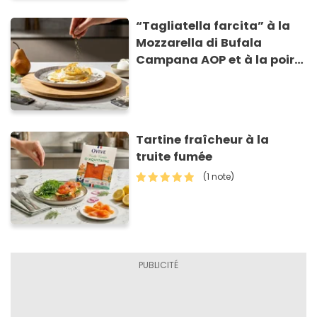
“Tagliatella farcita” à la
Mozzarella di Bufala
Campana AOP et à la poire
caramélisée, sur fondue et
tuiles croustillants de
Asiago AOP
Tartine fraîcheur à la
truite fumée
(1 note)