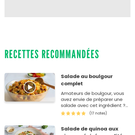
RECETTES RECOMMANDÉES
Salade au boulgour
complet
Amateurs de boulgour, vous
avez envie de préparer une
salade avec cet ingrédient ?
Pas la peine de vous creuser la
(17 notes)
tête, vous venez de trouver l…
Salade de quinoa aux