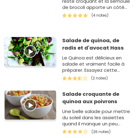
reste croquant et la semoule
de brocoli apporte un côté
frais et végétal au quinoa.
(4 notes)
Salade de quinoa, de
radis et d'avocat Hass
Le Quinoa est délicieux en
salade et vraiment facile à
préparer. Essayez cette
recette qui combine des radis
(2 notes)
croquants, des haricots verts
et des avocats Hass péruv…
Salade croquante de
quinoa aux poivrons
Une belle salade pour mettre
du soleil dans les assiettes
quand il manque un peu
dehors!
(26 notes)