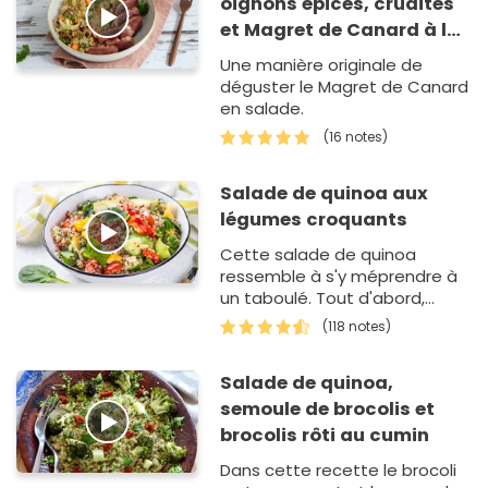
oignons épicés, crudités
et Magret de Canard à la
plancha
Une manière originale de
déguster le Magret de Canard
en salade.
(16 notes)
Salade de quinoa aux
légumes croquants
Cette salade de quinoa
ressemble à s'y méprendre à
un taboulé. Tout d'abord,
commencez par faire cuire le
(118 notes)
quinoa pendant un peu plus
de…
Salade de quinoa,
semoule de brocolis et
brocolis rôti au cumin
Dans cette recette le brocoli