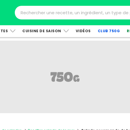
TTES
CUISINE DE SAISON
VIDÉOS
CLUB 750G
R