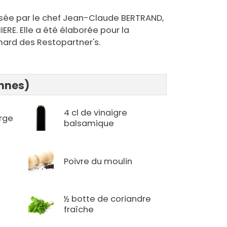
sée par le chef Jean-Claude BERTRAND,
IERE. Elle a été élaborée pour la
rd des Restopartner's.
onnes)
4 cl de vinaigre
erge
balsamique
Poivre du moulin
½ botte de coriandre
fraîche