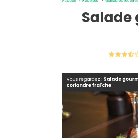
Accueil
Recettes
Meilleures recett
Salade
Vous regardez :
Salade gourm
coriandre fraîche