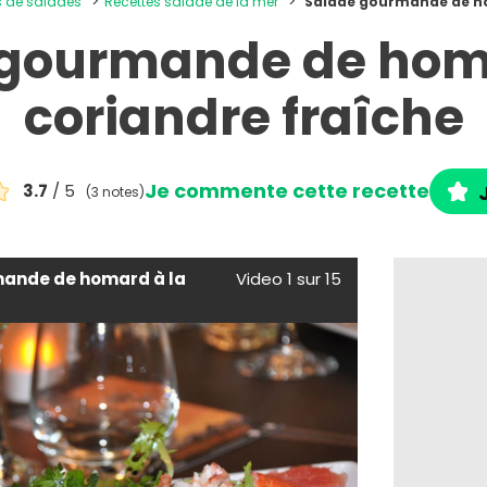
es de salades
Recettes salade de la mer
Salade gourmande de ho
 gourmande de homa
coriandre fraîche
Je commente cette recette
3.7
/ 5
(3 notes)
ande de homard à la
Video 1 sur 15