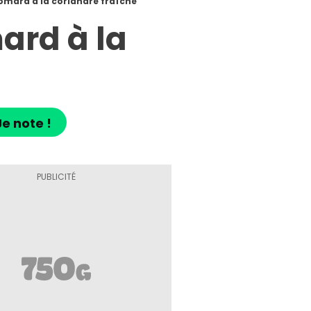
mard à la coriandre fraîche
rd à la
Je note !