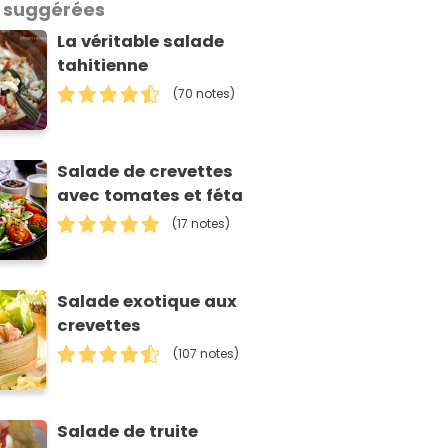
 suggérées
La véritable salade
tahitienne
(70 notes)
Salade de crevettes
avec tomates et féta
(17 notes)
Salade exotique aux
crevettes
(107 notes)
Salade de truite