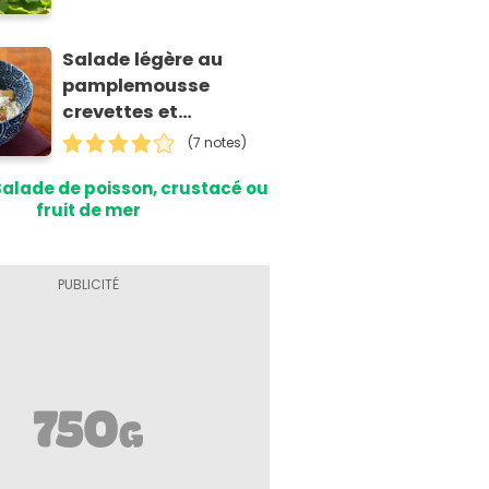
Salade légère au
pamplemousse
crevettes et
vermicelles de riz
(7 notes)
Salade de poisson, crustacé ou
fruit de mer