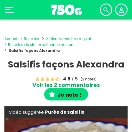
Accueil
Recettes
Meilleures recettes de plat
Recettes de plat traditionnel maison
Salsifis façons Alexandra
Salsifis façons Alexandra
4.5
/ 5
(2 notes)
Voir les 2 commentaires
Je note !
Vidéo suggérée
Purée de salsifis