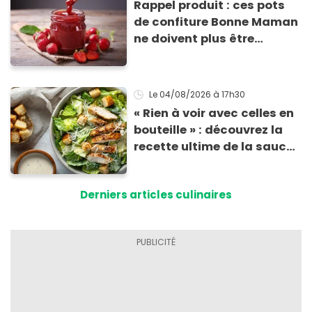
Rappel produit : ces pots
de confiture Bonne Maman
ne doivent plus être
consommés en raison d'un
risque de présence de
morceaux de verre
Le 04/08/2026
à 17h30
« Rien à voir avec celles en
bouteille » : découvrez la
recette ultime de la sauce
César par un chef étoilé
Derniers articles culinaires