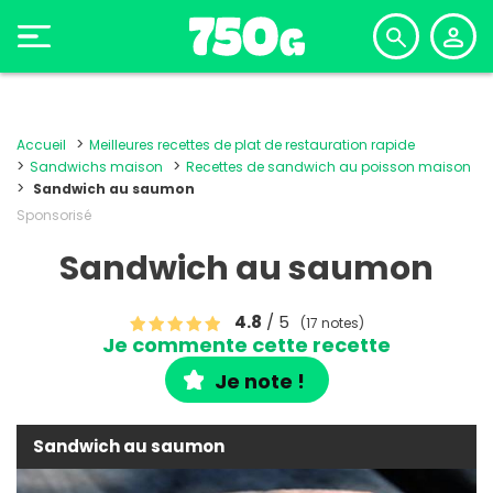
Accueil
Meilleures recettes de plat de restauration rapide
Sandwichs maison
Recettes de sandwich au poisson maison
Sandwich au saumon
Sponsorisé
Sandwich au saumon
4.8
/ 5
(17 notes)
Je commente cette recette
Je note !
Sandwich au saumon