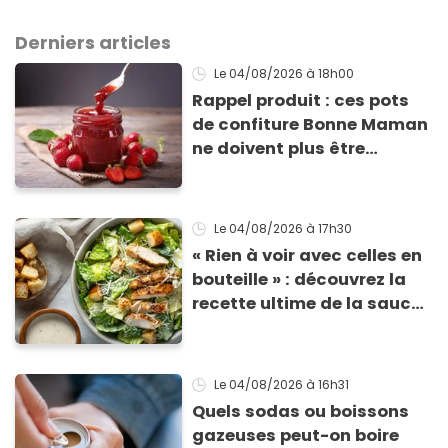
Derniers articles
Le 04/08/2026
à 18h00
Rappel produit : ces pots
de confiture Bonne Maman
ne doivent plus être
consommés en raison d'un
risque de présence de
morceaux de verre
Le 04/08/2026
à 17h30
« Rien à voir avec celles en
bouteille » : découvrez la
recette ultime de la sauce
César par un chef étoilé
Le 04/08/2026
à 16h31
Quels sodas ou boissons
gazeuses peut-on boire