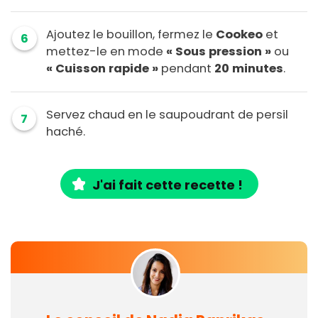
Ajoutez le bouillon, fermez le
Cookeo
et
6
mettez-le en mode
« Sous pression »
ou
« Cuisson rapide »
pendant
20 minutes
.
Servez chaud en le saupoudrant de persil
7
haché.
J'ai fait cette recette !