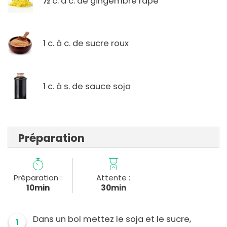
c. à c. de gingembre râpé
1 c. à c. de sucre roux
1 c. à s. de sauce soja
Préparation
Préparation :
Attente :
10min
30min
Dans un bol mettez le soja et le sucre,
1