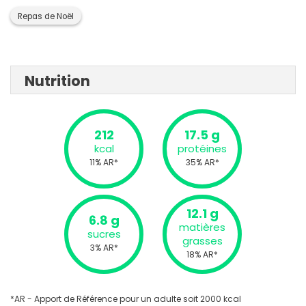
Repas de Noël
Nutrition
212
17.5 g
kcal
protéines
11% AR*
35% AR*
12.1 g
6.8 g
matières
sucres
grasses
3% AR*
18% AR*
*AR - Apport de Référence pour un adulte soit 2000 kcal