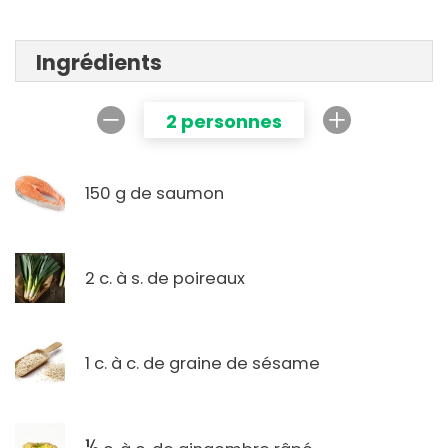
Ingrédients
2 personnes
150 g de saumon
2 c. à s. de poireaux
1 c. à c. de graine de sésame
½