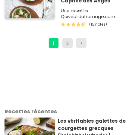
Caprice des Anges
Une recette
Quiveutdufromage.com
(15 notes)
1
2
>
Recettes récentes
Les véritables galettes de
courgettes grecques