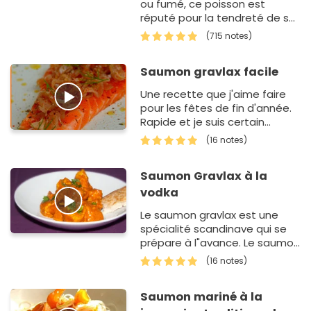
ou fumé, ce poisson est
réputé pour la tendreté de sa
chair ainsi que ses multiples
(715 notes)
var…
Saumon gravlax facile
Une recette que j'aime faire
pour les fêtes de fin d'année.
Rapide et je suis certain
qu'elle plaît à tous mes
(16 notes)
convives. Un petit air de Suède
sur ma table de fête.…
Saumon Gravlax à la
vodka
Le saumon gravlax est une
spécialité scandinave qui se
prépare à l"avance. Le saumon
cuit dans une marinade. C"est
(16 notes)
très parfumé et c"est une
alternative au saumon f…
Saumon mariné à la