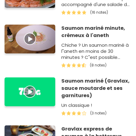
accompagné d'une salade de
pommes de terre !
(16 notes)
Saumon mariné minute,
crémeux à l'aneth
Chiche ? Un saumon mariné à
l"aneth en moins de 30
minutes ? C"est possible
grâce à l"huile essentielle
(8 notes)
culinaire d"aneth.
Saumon mariné (Gravlax,
sauce moutarde et ses
garnitures)
Un classique !
(3 notes)
Gravlax express de