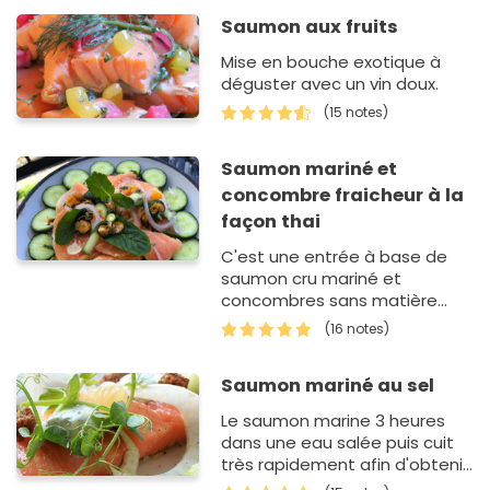
Saumon aux fruits
Mise en bouche exotique à
déguster avec un vin doux.
(15 notes)
Saumon mariné et
concombre fraicheur à la
façon thai
C'est une entrée à base de
saumon cru mariné et
concombres sans matière
grasse riche en vitamines
(16 notes)
protéine et oméga 3 parfaite
pour cet été !
Saumon mariné au sel
Le saumon marine 3 heures
dans une eau salée puis cuit
très rapidement afin d'obtenir
un poisson très très