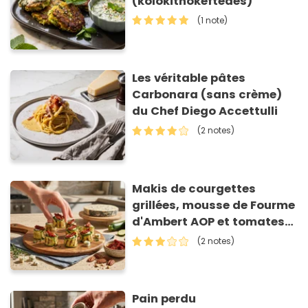
(kolokithokeftedes)
(1 note)
Les véritable pâtes
Carbonara (sans crème)
du Chef Diego Accettulli
(2 notes)
Makis de courgettes
grillées, mousse de Fourme
d'Ambert AOP et tomates
séchées
(2 notes)
Pain perdu