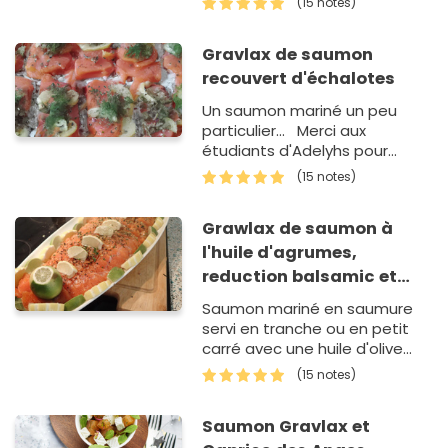
(15 notes)
moelleux.C'est une recette
danoise.
Gravlax de saumon
recouvert d'échalotes
Un saumon mariné un peu
particulier... Merci aux
étudiants d'Adelyhs pour
cette belle recette.
(15 notes)
Grawlax de saumon à
l'huile d'agrumes,
reduction balsamic et
caviar de hareng
Saumon mariné en saumure
servi en tranche ou en petit
carré avec une huile d'olive
aromatisé au agrume,
(15 notes)
reduction de vinaigre balsamic
et du caviar de hareng
Saumon Gravlax et