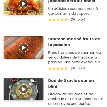
japonaise traditionnel
Un délicieux saumon mariné
aux parfums du Japon.
(16 notes)
Saumon mariné fruits de
la passion
Fines tranches de saumon au
sel acidulées de fruits de la
passion. Une note exotique et
tonifiante pour mettre en
(16 notes)
appétit.
Duo de Gravlax sur un
blini
Gravlax de saumon et de
cabillaud et une St jacques sur
un blini avec une purée