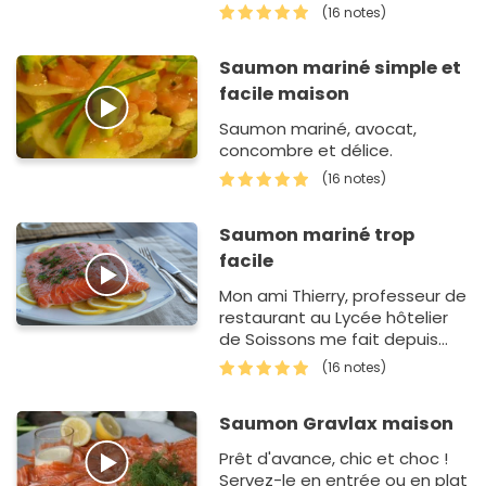
d'avocat, avec une sauce à la
(16 notes)
crème fraîche et à la
moutarde, des zestes de
Saumon mariné simple et
citron,…
facile maison
Saumon mariné, avocat,
concombre et délice.
(16 notes)
Saumon mariné trop
facile
Mon ami Thierry, professeur de
restaurant au Lycée hôtelier
de Soissons me fait depuis
quelques années sa recette
(16 notes)
de saumon mariné. Je vo…
Saumon Gravlax maison
Prêt d'avance, chic et choc !
Servez-le en entrée ou en plat