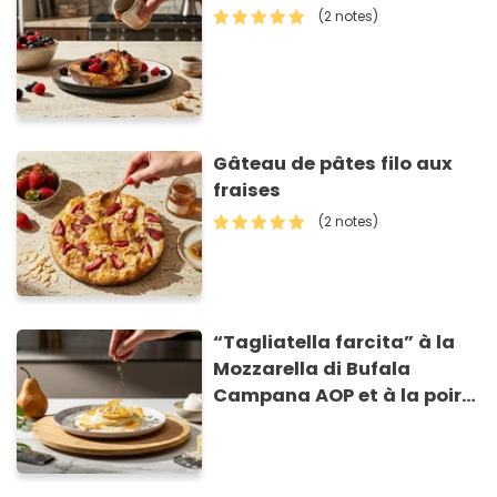
(2 notes)
Gâteau de pâtes filo aux
fraises
(2 notes)
“Tagliatella farcita” à la
Mozzarella di Bufala
Campana AOP et à la poire
caramélisée, sur fondue et
tuiles croustillants de
Asiago AOP