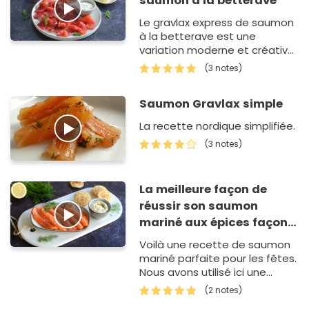
saumon à la betterave
Le gravlax express de saumon
à la betterave est une
variation moderne et créative
du célèbre plat scandinave.
(3 notes)
Cette recette marie le sau…
Saumon Gravlax simple
La recette nordique simplifiée.
(3 notes)
La meilleure façon de
réussir son saumon
mariné aux épices façon
Gravlax
Voilà une recette de saumon
mariné parfaite pour les fêtes.
Nous avons utilisé ici une
marinade sèche composée
(2 notes)
de sel, de s…