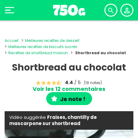
Accueil
Meilleures recettes de dessert
Meilleures recettes de biscuits sucrés
Recettes de shortbread maison
Shortbread au chocolat
Shortbread au chocolat
4.4
/ 5
(19 notes)
Voir les 12 commentaires
Je note !
Vidéo suggérée
Fraises, chantilly de
mascarpone sur shortbread