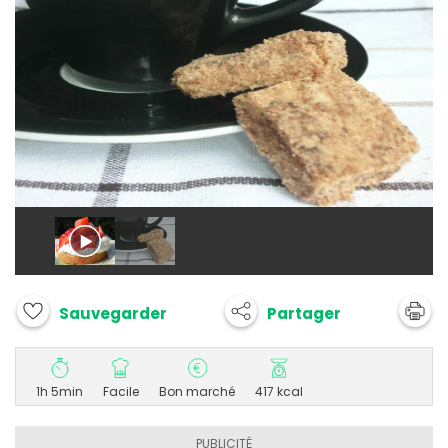
Partager
Sauvegarder
1h 5min
Facile
Bon marché
417 kcal