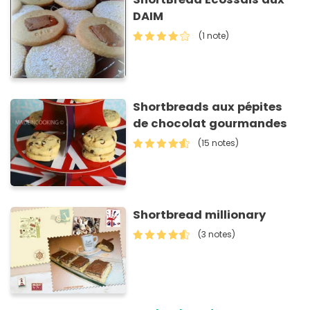
DAIM
(1 note)
Shortbreads aux pépites
de chocolat gourmandes
(15 notes)
Shortbread millionary
(3 notes)