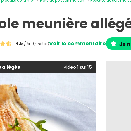
x produits de la mer
Plats de poisson maison
Recettes de sole mais
ole meunière allég
Voir le commentaire
4.5
/ 5
Je n
(4 notes)
e allégée
Video 1 sur 15