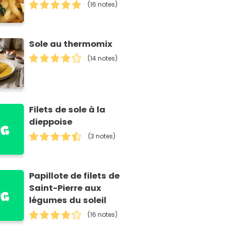
(16 notes)
Sole au thermomix
(14 notes)
Filets de sole à la
dieppoise
(3 notes)
Papillote de filets de
Saint-Pierre aux
légumes du soleil
(16 notes)