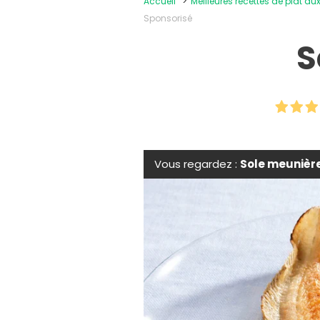
Accueil
Meilleures recettes de plat au
Sponsorisé
S
Vous regardez :
Sole meunièr