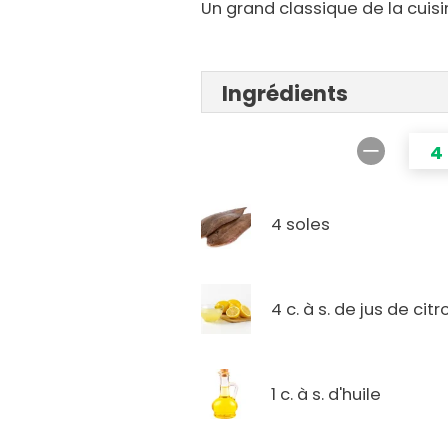
Un grand classique de la cuisi
Ingrédients
4
4 soles
4 c. à s. de jus de citr
1 c. à s. d'huile