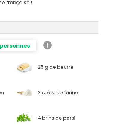
ne française !
 personnes
25 g de beurre
on
2 c. à s. de farine
4 brins de persil