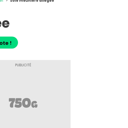
on
Sole meunière allégée
ée
ote !