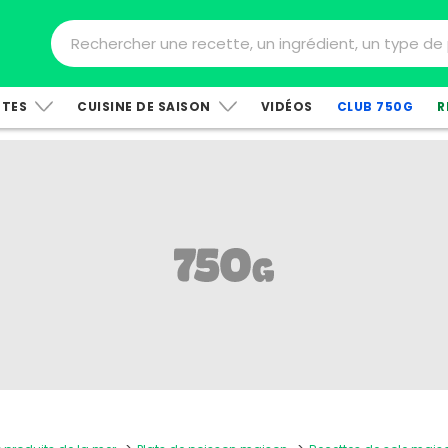
TTES
CUISINE DE SAISON
VIDÉOS
CLUB 750G
R