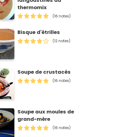
langoustines au
thermomix
(16 notes)
Bisque d'étrilles
(12 notes)
Soupe de crustacés
(16 notes)
Soupe aux moules de
grand-mère
(16 notes)