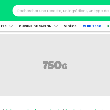
TTES
CUISINE DE SAISON
VIDÉOS
CLUB 750G
R