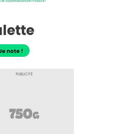
 et bouillabaisse maison
lette
Je note !