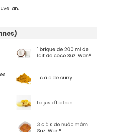
uvel an.
onnes)
1 brique de 200 ml de
lait de coco Suzi Wan®
les
1 c à c de curry
Le jus d'1 citron
3 c à s de nuöc mám
Suzi Wan®