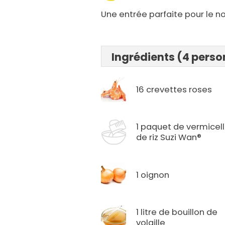
Une entrée parfaite pour le no
Ingrédients (4 pers
16 crevettes roses
1 paquet de vermicel
de riz Suzi Wan®
1 oignon
1 litre de bouillon de
volaille