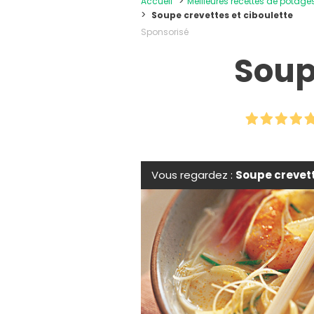
Accueil
Meilleures recettes de potage
Soupe crevettes et ciboulette
Sponsorisé
Soup
Vous regardez :
Soupe crevett