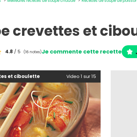
s
Meilleures recettes de soupe chaude
Recettes de soupe de poisson
e crevettes et cibou
Je commente cette recette
4.8
/ 5
(16 notes)
es et ciboulette
Video 1 sur 15