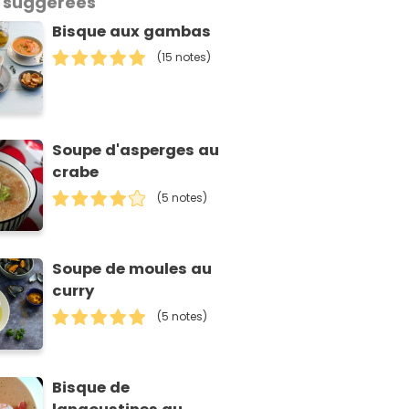
 suggérées
Bisque aux gambas
(15 notes)
Soupe d'asperges au
crabe
(5 notes)
Soupe de moules au
curry
(5 notes)
Bisque de