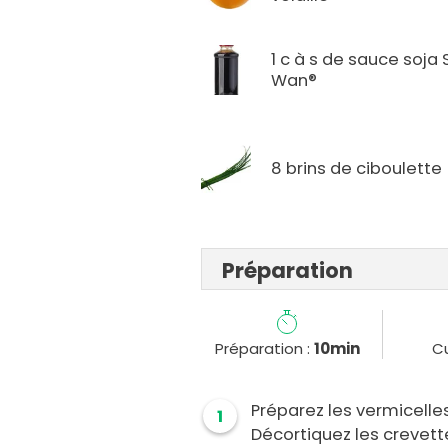
1 c à s de sauce soja 
Wan®
8 brins de ciboulette
Préparation
Préparation :
10min
Cu
Préparez les vermicelles
1
Décortiquez les crevett