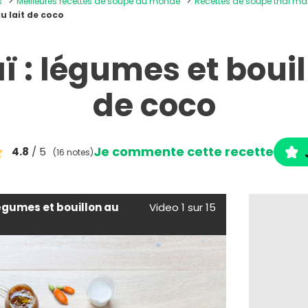
s
Meilleures recettes de soupe du monde
Recettes de soupe thaï ma
u lait de coco
 : légumes et bouil
de coco
Je commente cette recette
4.8
/ 5
(16 notes)
légumes et bouillon au
Video 1 sur 15