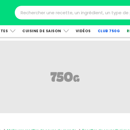
TTES
CUISINE DE SAISON
VIDÉOS
CLUB 750G
R