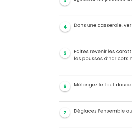
3
Dans une casserole, verse
4
Faites revenir les carot
5
les pousses d’haricots
Mélangez le tout douc
6
Déglacez l’ensemble au 
7