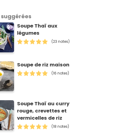
 suggérées
Soupe Thaï aux
légumes
(23 notes)
Soupe de riz maison
(16 notes)
Soupe Thaï au curry
rouge, crevettes et
vermicelles de riz
(18 notes)