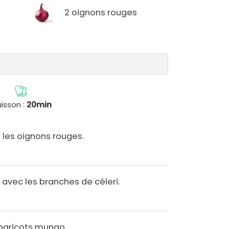
2 oignons rouges
isson :
20min
 les oignons rouges.
avec les branches de céleri.
'haricots mungo.