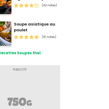
(43 notes)
Soupe asiatique au
poulet
(15 notes)
Recettes Soupes thaï