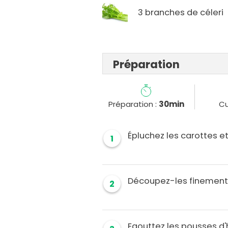
3 branches de céleri
Préparation
Préparation :
30min
Cu
Épluchez les carottes et
1
Découpez-les finement 
2
Egouttez les pousses d