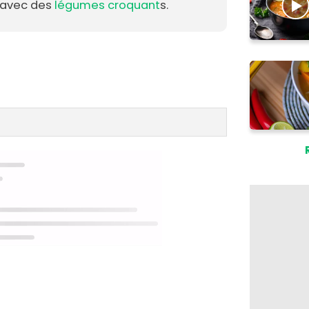
e avec des
légumes croquant
s.