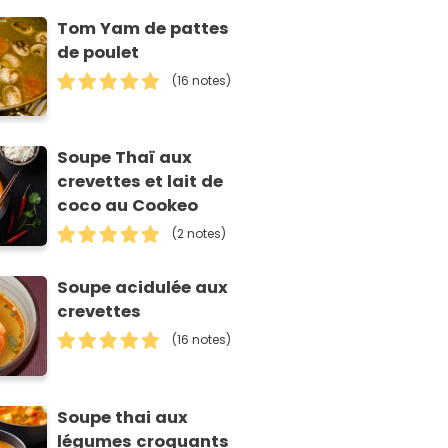
Tom Yam de pattes
de poulet
(16 notes)
Soupe Thaï aux
crevettes et lait de
coco au Cookeo
(2 notes)
Soupe acidulée aux
crevettes
(16 notes)
Soupe thai aux
légumes croquants