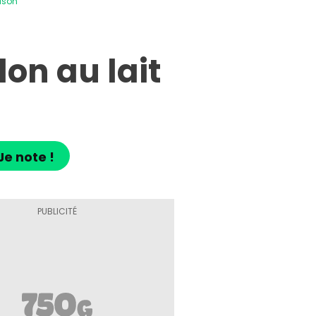
ison
lon au lait
Je note !