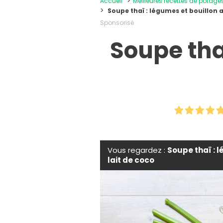
Accueil
Meilleures recettes de potage
Soupe thaï : légumes et bouillon a
Sponsorisé
Soupe thaï
Vous regardez :
Soupe thaï : 
lait de coco