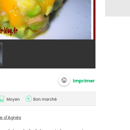
@ agnes0209
Imprimer
Moyen
Bon marché
ne d'Agnès