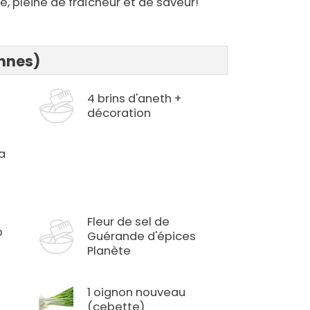
, pleine de fraîcheur et de saveur!
onnes)
4 brins d'aneth +
décoration
la
Fleur de sel de
o
Guérande d'épices
Planète
1 oignon nouveau
(cebette)