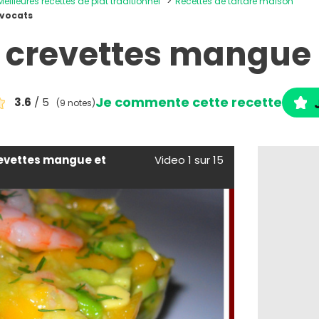
Meilleures recettes de plat traditionnel
Recettes de tartare maison
avocats
e crevettes mangue 
Je commente cette recette
3.6
/ 5
(9 notes)
revettes mangue et
Video 1 sur 15