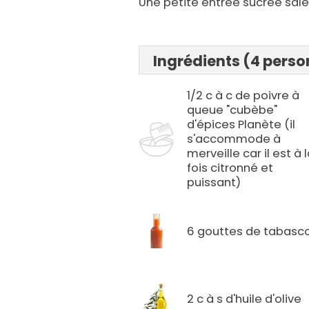
Une petite entrée sucrée salée
Ingrédients (4 pers
1/2 c à c de poivre à
queue "cubèbe"
d'épices Planète (il
s'accommode à
merveille car il est à 
fois citronné et
puissant)
6 gouttes de tabasc
2 c à s d'huile d'olive