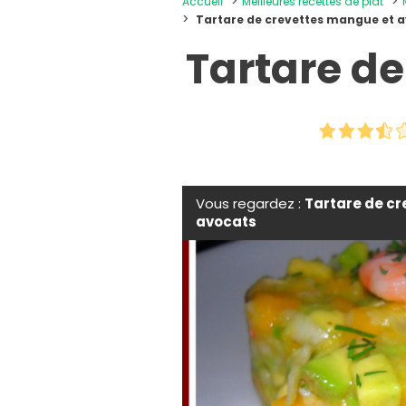
Accueil
Meilleures recettes de plat
Tartare de crevettes mangue et 
Tartare d
Vous regardez :
Tartare de c
avocats