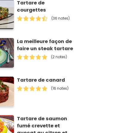
Tartare de
courgettes
(36 notes)
La meilleure façon de
faire un steak tartare
(2 notes)
Tartare de canard
(16 notes)
Tartare de saumon
fumé crevette et
avocat au citron et