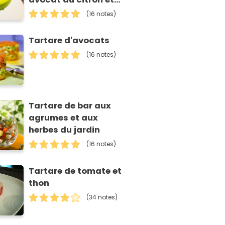
piment d'Espelette
(16 notes)
Tartare d'avocats
(16 notes)
Tartare de bar aux
agrumes et aux
herbes du jardin
(16 notes)
Tartare de tomate et
thon
(34 notes)