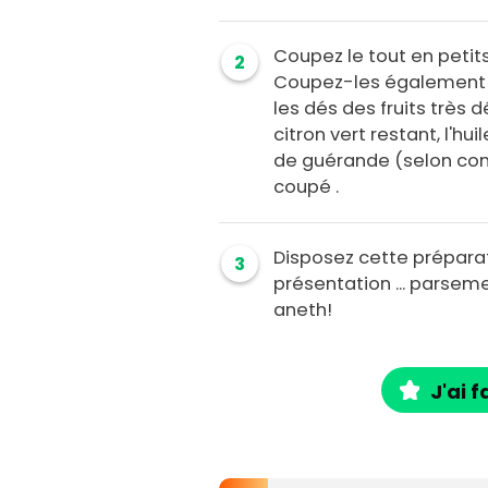
Coupez le tout en petits
2
Coupez-les également 
les dés des fruits très 
citron vert restant, l'hui
de guérande (selon conv
coupé .
Disposez cette préparat
3
présentation ... parseme
aneth!
J'ai f