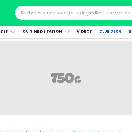
TTES
CUISINE DE SAISON
VIDÉOS
CLUB 750G
R