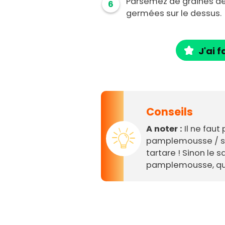
Parsemez de graines de 
6
germées sur le dessus.
J'ai f
Conseils
A noter :
Il ne faut
pamplemousse / sa
tartare ! Sinon le 
pamplemousse, qu'o