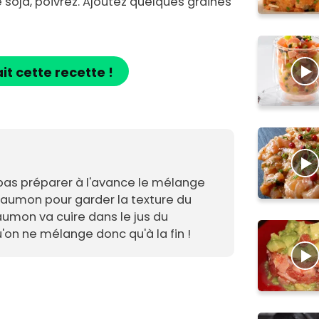
soja, poivrez. Ajoutez quelques graines
ait cette recette !
 pas préparer à l'avance le mélange
umon pour garder la texture du
saumon va cuire dans le jus du
n ne mélange donc qu'à la fin !