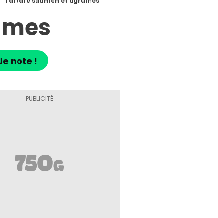
Tartare saumon et agrumes
umes
Je note !