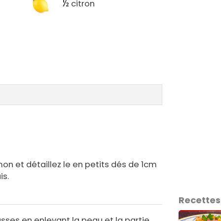
½
citron
on et détaillez le en petits dés de 1cm
is.
Recettes
es en enlevant la peau et la partie