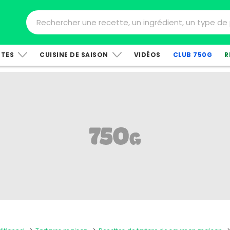
TTES
CUISINE DE SAISON
VIDÉOS
CLUB 750G
R