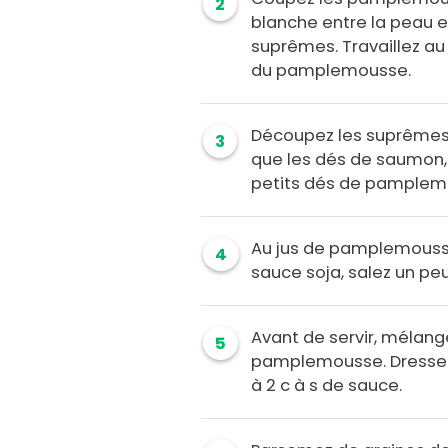
2
blanche entre la peau et
suprêmes. Travaillez au 
du pamplemousse.
Découpez les suprêmes
3
que les dés de saumon, 
petits dés de pamplemou
Au jus de pamplemousse, 
4
sauce soja, salez un peu
Avant de servir, mélan
5
pamplemousse. Dressez e
à 2 c à s de sauce.