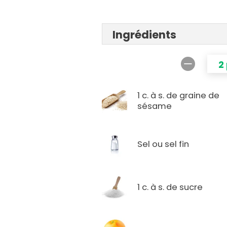
Ingrédients
2
1 c. à s. de graine de
sésame
Sel ou sel fin
1 c. à s. de sucre