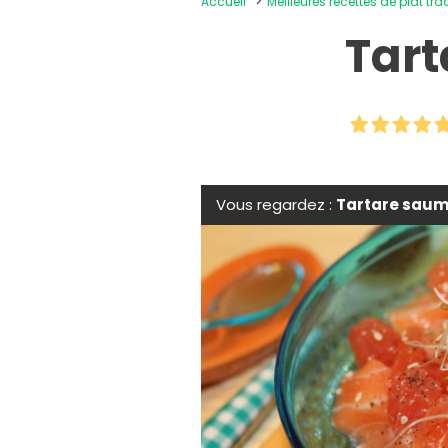
Accueil
Meilleures recettes de plat tra
Tar
Vous regardez :
Tartare saum