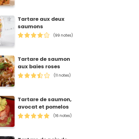
Tartare aux deux
saumons
(99 notes)
Tartare de saumon
aux baies roses
(11 notes)
Tartare de saumon,
avocat et pomelos
(16 notes)