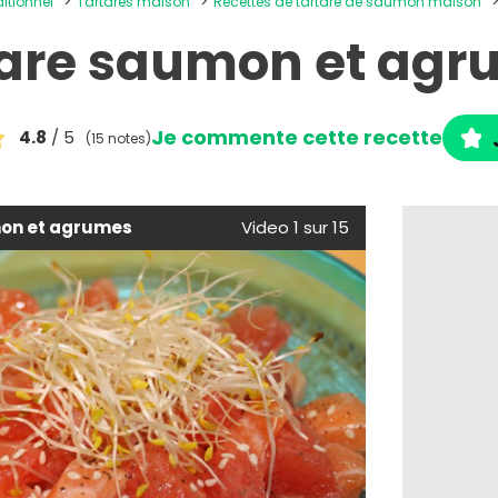
ditionnel
Tartares maison
Recettes de tartare de saumon maison
tare saumon et agr
Je commente cette recette
4.8
/ 5
(15 notes)
on et agrumes
Video 1 sur 15