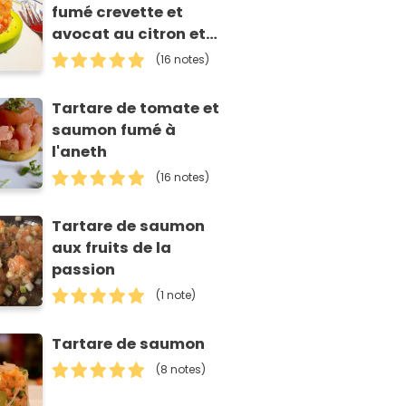
fumé crevette et
avocat au citron et
piment d'Espelette
(16 notes)
Tartare de tomate et
saumon fumé à
l'aneth
(16 notes)
Tartare de saumon
aux fruits de la
passion
(1 note)
Tartare de saumon
(8 notes)