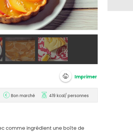
Tarte aux pê
Imprimer
Bon marché
419 kcal
/ personnes
ec comme ingrédient une boîte de