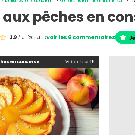
Meilleures recettes de tarte
Recettes de tarte aux fruits maison
T
e aux pêches en con
Voir les 6 commentaires
3.9
/ 5
Je
(20 notes)
ches en conserve
Video 1 sur 15