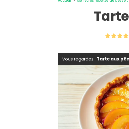
Accueil
Meilleures recettes de dessert
Tart
Vous regardez :
Tarte aux pê