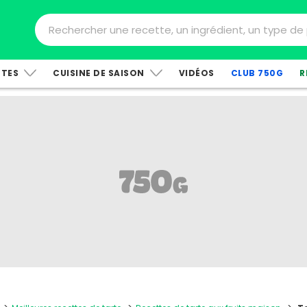
TTES
CUISINE DE SAISON
VIDÉOS
CLUB 750G
R