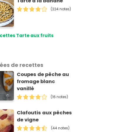
Tarte à la banane
(224 notes)
cettes Tarte aux fruits
dées de recettes
Coupes de pêche au
fromage blanc
vanillé
(16 notes)
Clafoutis aux pêches
de vigne
(44 notes)