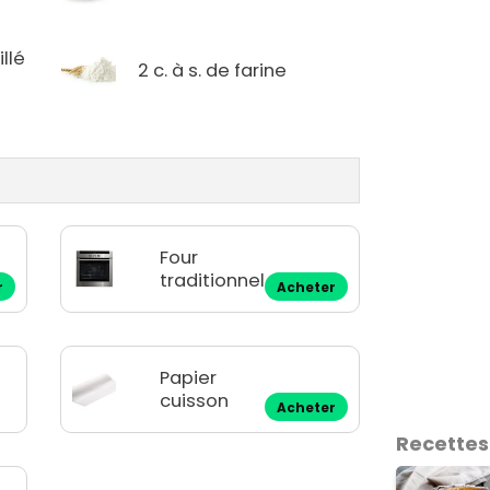
llé
2 c. à s. de farine
Four
traditionnel
r
Acheter
Papier
cuisson
Acheter
Recettes