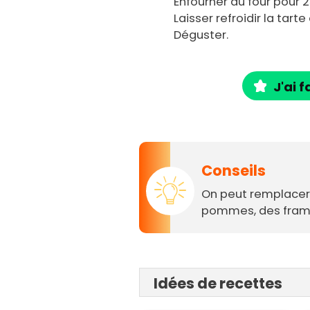
Enfourner au four pour 
Laisser refroidir la tart
Déguster.
J'ai f
Conseils
On peut remplacer 
pommes, des framb
Idées de recettes