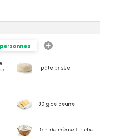
 personnes
e
1 pâte brisée
es
30 g de beurre
10 cl de crème fraîche