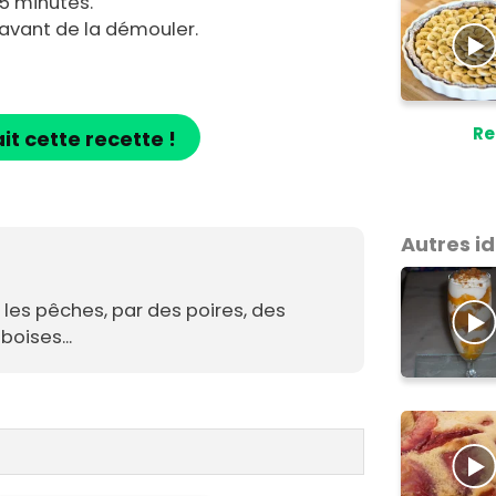
25 minutes.
e avant de la démouler.
Re
ait cette recette !
Autres i
les pêches, par des poires, des
oises...