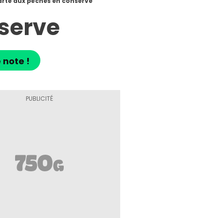
arte aux pêches en conserve
serve
 note !