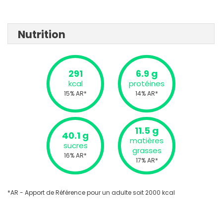
Nutrition
291
6.9 g
kcal
protéines
15% AR*
14% AR*
11.5 g
40.1 g
matières
sucres
grasses
16% AR*
17% AR*
*AR - Apport de Référence pour un adulte soit 2000 kcal