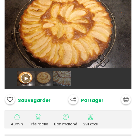
Partager
Sauvegarder
40min
Très facile
Bon marché
291 kcal