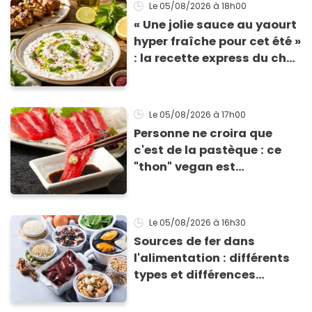
Le 05/08/2026
à 18h00
« Une jolie sauce au yaourt
hyper fraîche pour cet été »
: la recette express du chef
Éric Frechon pour
accompagner vos
grillades
Le 05/08/2026
à 17h00
Personne ne croira que
c'est de la pastèque : ce
"thon" vegan est
totalement bluffant
Le 05/08/2026
à 16h30
Sources de fer dans
l'alimentation : différents
types et différences
d'absorption par le corps