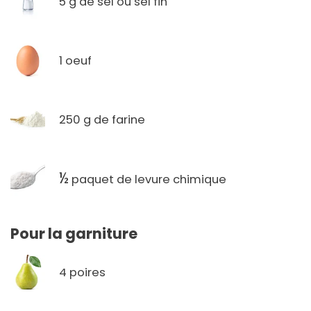
5 g de sel ou sel fin
1 oeuf
250 g de farine
½
paquet de levure chimique
Pour la garniture
4 poires