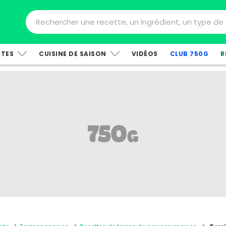
TTES
CUISINE DE SAISON
VIDÉOS
CLUB 750G
R