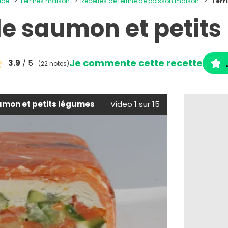
oide
Terrines maison
Recettes de terrine de poisson maison
Terr
de saumon et petit
Je commente cette recette
3.9
/ 5
(22 notes)
umon et petits légumes
Video 1 sur 15