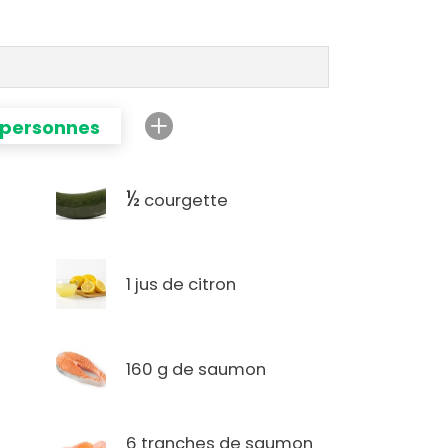
 personnes
½
courgette
1 jus de citron
160 g de saumon
6 tranches de saumon