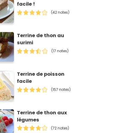
facile !
(42 notes)
Terrine de thon au
surimi
(17 notes)
Terrine de poisson
facile
(157 notes)
Terrine de thon aux
légumes
(72 notes)