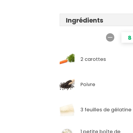
Ingrédients
8
2 carottes
Poivre
3 feuilles de gélatine
1 petite boîte de