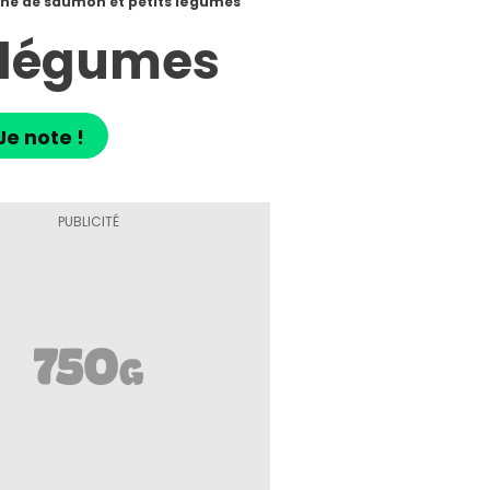
ine de saumon et petits légumes
s légumes
Je note !