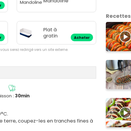
Mandoline
r
Recettes
Plat à
gratin
r
Acheter
 vous serez redirigé vers un site externe.
isson :
30min
0°C.
 terre, coupez-les en tranches fines à