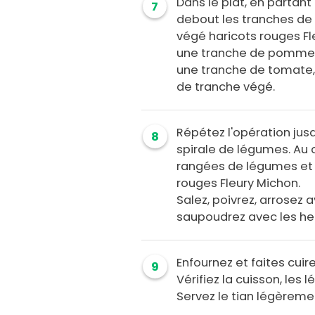
Dans le plat, en partant 
7
debout les tranches de 
végé haricots rouges Fl
une tranche de pomme d
une tranche de tomate, 
de tranche végé.
Répétez l'opération jusq
8
spirale de légumes. Au c
rangées de légumes et 
rouges Fleury Michon.
Salez, poivrez, arrosez a
saupoudrez avec les he
Enfournez et faites cuir
9
Vérifiez la cuisson, les
Servez le tian légèremen