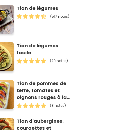
Tian de légumes
(517 notes)
Tian de légumes
facile
(20 notes)
Tian de pommes de
terre, tomates et
oignons rouges à la
mozzarella
(8 notes)
Tian d'aubergines,
courgettes et