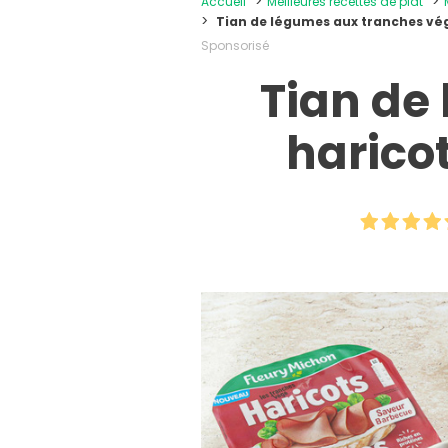
Accueil
Meilleures recettes de plat
Tian de légumes aux tranches vé
Sponsorisé
Tian de
harico