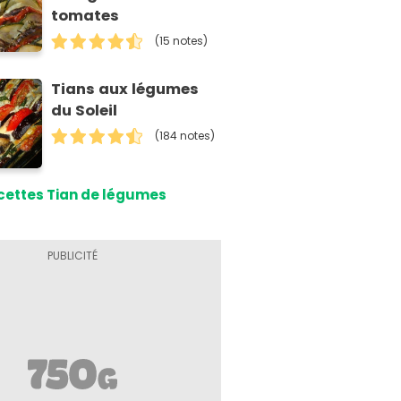
tomates
(15 notes)
Tians aux légumes
du Soleil
(184 notes)
cettes Tian de légumes