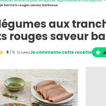
Meilleures recettes de plats de légumes, légumineuses et champignons
gé haricots rouges saveur barbecue
 légumes aux tranc
ts rouges saveur b
Je commente cette recette
5
/ 5
J
(3 notes)