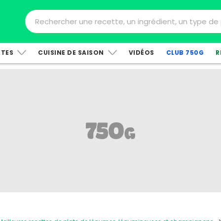
TTES
CUISINE DE SAISON
VIDÉOS
CLUB 750G
R