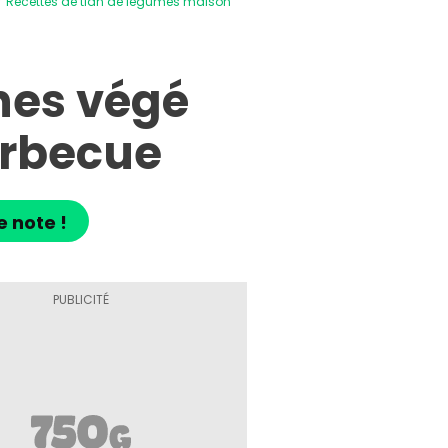
Recettes de tian de légumes maison
hes végé
arbecue
e note !