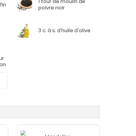
1 tour de moulin de
fin
poivre noir
3 c. à s. d'huile d'olive
ur
hon