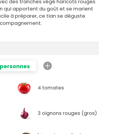
i avec des tranches végé haricots rouges
n qui apportent du goût et se marient
cile à préparer, ce tian se déguste
ccompagnement.
 personnes
à
4 tomates
3 oignons rouges (gros)