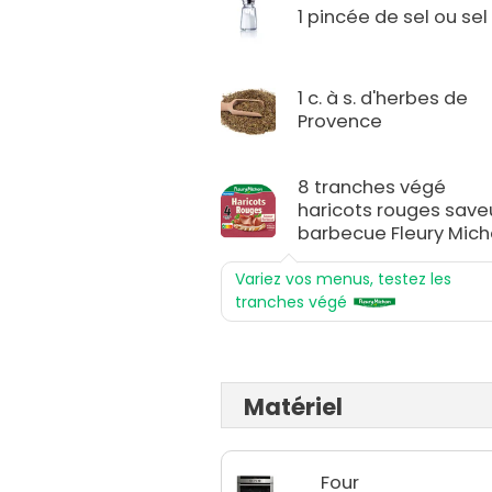
1 pincée de sel ou sel 
1 c. à s. d'herbes de
Provence
8 tranches végé
haricots rouges save
barbecue Fleury Mic
Variez vos menus, testez les
tranches végé
Matériel
Four