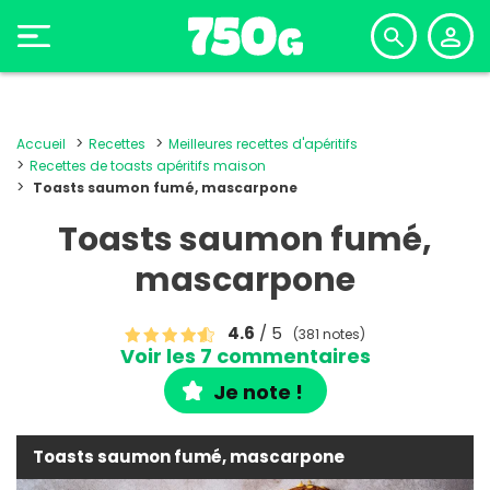
Accueil
Recettes
Meilleures recettes d'apéritifs
Recettes de toasts apéritifs maison
Toasts saumon fumé, mascarpone
Toasts saumon fumé,
mascarpone
4.6
/ 5
(381 notes)
Voir les 7 commentaires
Je note !
Toasts saumon fumé, mascarpone