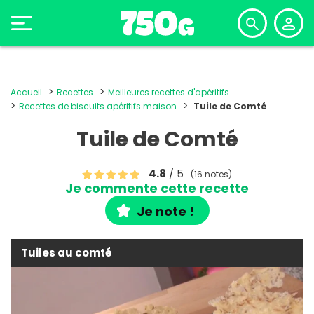
Accueil
Recettes
Meilleures recettes d'apéritifs
Recettes de biscuits apéritifs maison
Tuile de Comté
Tuile de Comté
4.8
/ 5
(16 notes)
Je commente cette recette
Je note !
Tuiles au comté