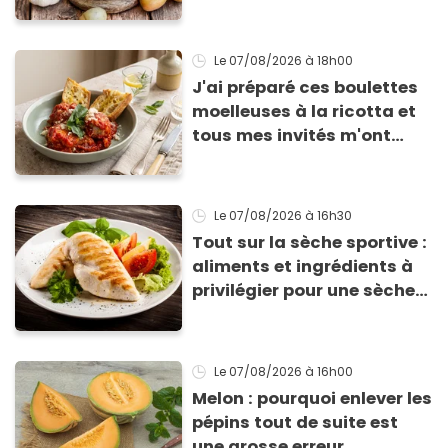
Le 07/08/2026
à 18h00
J'ai préparé ces boulettes
moelleuses à la ricotta et
tous mes invités m'ont
supplié d'avoir la recette !
Le 07/08/2026
à 16h30
Tout sur la sèche sportive :
aliments et ingrédients à
privilégier pour une sèche
efficace
Le 07/08/2026
à 16h00
Melon : pourquoi enlever les
pépins tout de suite est
une grosse erreur