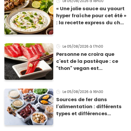
Le 05/08/2026
à 18h00
« Une jolie sauce au yaourt
hyper fraîche pour cet été »
: la recette express du chef
Éric Frechon pour
accompagner vos
grillades
Le 05/08/2026
à 17h00
Personne ne croira que
c'est de la pastèque : ce
"thon" vegan est
totalement bluffant
Le 05/08/2026
à 16h30
Sources de fer dans
l'alimentation : différents
types et différences
d'absorption par le corps