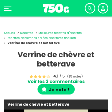
Accueil
Recettes
Meilleures recettes d'apéritifs
Recettes de verrines salées apéritives maison
Verrine de chèvre et betterave
Verrine de chèvre et
betterave
4.1
/ 5
(25 notes)
Voir les 3 commentaires
Je note !
Verrine de chèvre et betterave