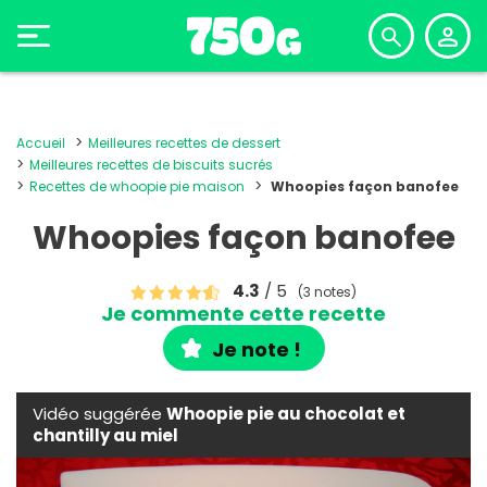
Accueil
Meilleures recettes de dessert
Meilleures recettes de biscuits sucrés
Recettes de whoopie pie maison
Whoopies façon banofee
Whoopies façon banofee
4.3
/ 5
(3 notes)
Je commente cette recette
Je note !
Vidéo suggérée
Whoopie pie au chocolat et
chantilly au miel