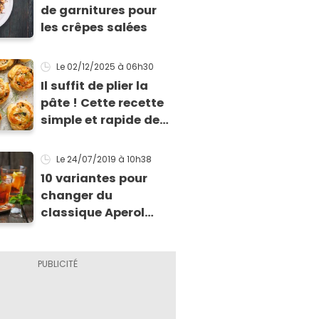
de garnitures pour
les crêpes salées
Le 02/12/2025
à 06h30
Il suffit de plier la
pâte ! Cette recette
simple et rapide de
feuilletés va vous
sauver pour l’apéritif
Le 24/07/2019
à 10h38
de Noël
10 variantes pour
changer du
classique Aperol
Spritz