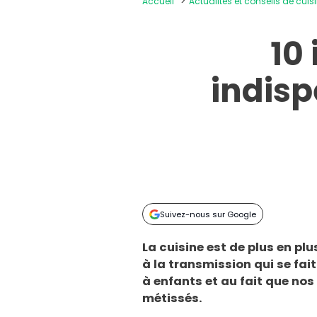
Accueil
Actualités et conseils de cuis
10
indisp
Suivez-nous sur Google
La cuisine est de plus en pl
à la transmission qui se fai
à enfants et au fait que no
métissés.