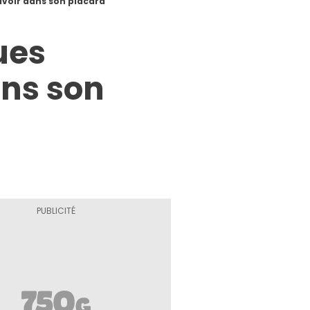
avoir dans son placard
ues
ans son