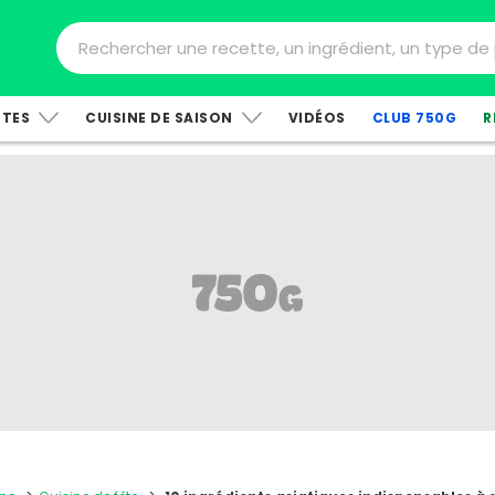
TTES
CUISINE DE SAISON
VIDÉOS
CLUB 750G
R