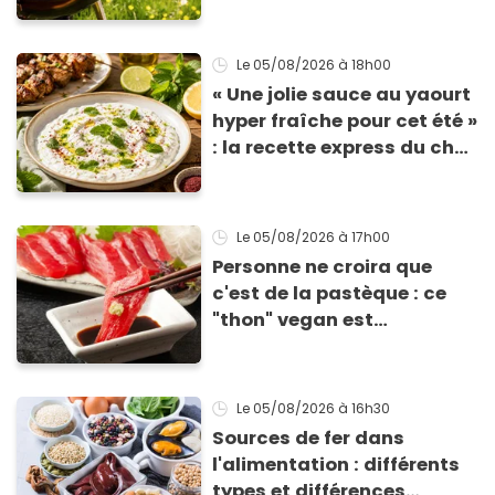
Le 05/08/2026
à 18h00
« Une jolie sauce au yaourt
hyper fraîche pour cet été »
: la recette express du chef
Éric Frechon pour
accompagner vos
grillades
Le 05/08/2026
à 17h00
Personne ne croira que
c'est de la pastèque : ce
"thon" vegan est
totalement bluffant
Le 05/08/2026
à 16h30
Sources de fer dans
l'alimentation : différents
types et différences