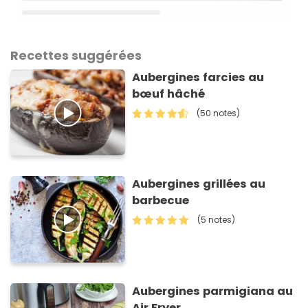
Recettes suggérées
Aubergines farcies au
bœuf hâché
(50 notes)
Aubergines grillées au
barbecue
(5 notes)
Aubergines parmigiana au
Air Fryer