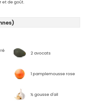
r et de goût.
onnes)
rré
2 avocats
1 pamplemousse rose
½ gousse d'ail