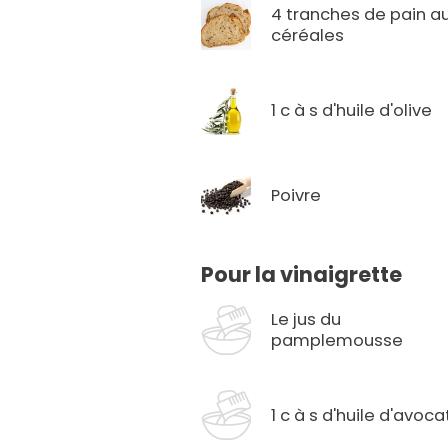
4 tranches de pain a
céréales
1 c à s d'huile d'olive
Poivre
Pour la vinaigrette
Le jus du
pamplemousse
1 c à s d'huile d'avoca