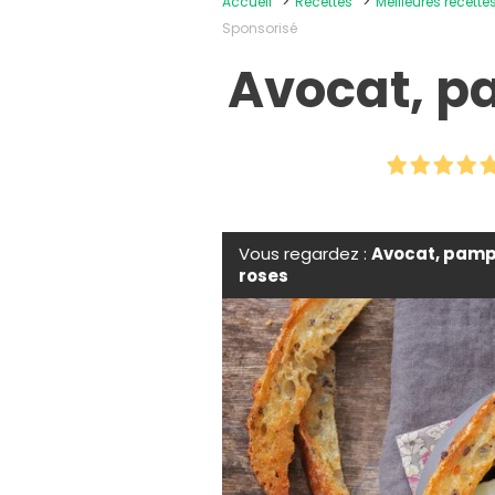
Accueil
Recettes
Meilleures recette
Sponsorisé
Avocat, p
Vous regardez :
Avocat, pamp
roses