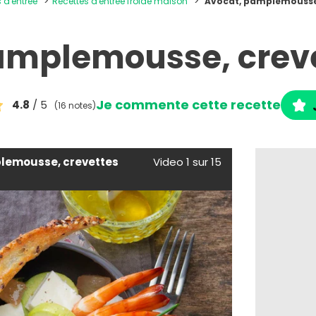
s d'entrée
Recettes d'entrée froide maison
Avocat, pamplemousse,
amplemousse, creve
Je commente cette recette
4.8
/ 5
(16 notes)
lemousse, crevettes
Video 1 sur 15