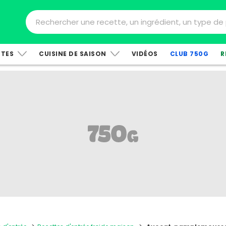
TTES
CUISINE DE SAISON
VIDÉOS
CLUB 750G
R