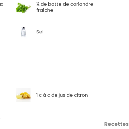
ux
¼ de botte de coriandre
fraîche
Sel
1 c à c de jus de citron
t
Recettes