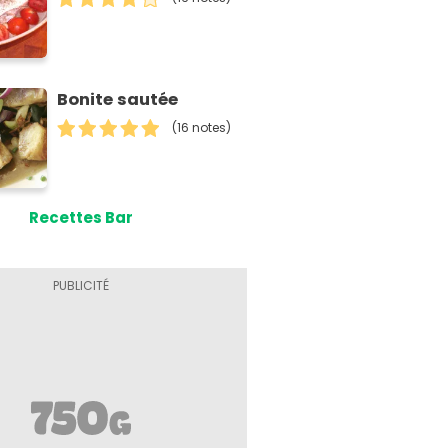
Bonite sautée
(16 notes)
Recettes Bar