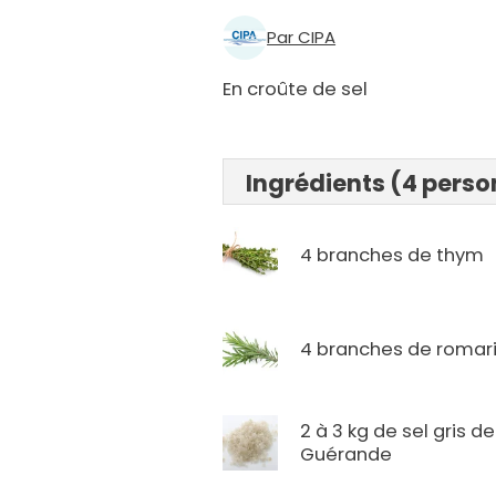
Par CIPA
En croûte de sel
Ingrédients (4 pers
4 branches de thym
4 branches de romar
2 à 3 kg de sel gris de
Guérande