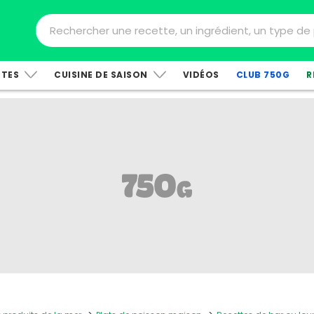
TTES
CUISINE DE SAISON
VIDÉOS
CLUB 750G
R