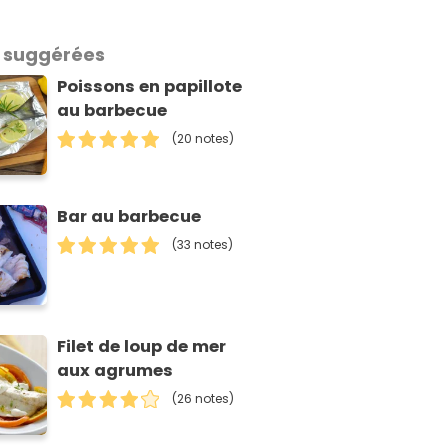
 suggérées
Poissons en papillote
au barbecue
(20 notes)
Bar au barbecue
(33 notes)
Filet de loup de mer
aux agrumes
(26 notes)