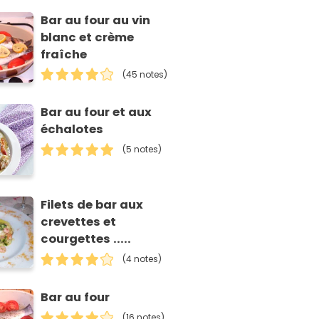
Bar au four au vin
blanc et crème
fraîche
(45 notes)
Bar au four et aux
échalotes
(5 notes)
Filets de bar aux
crevettes et
courgettes .....
(4 notes)
Bar au four
(16 notes)