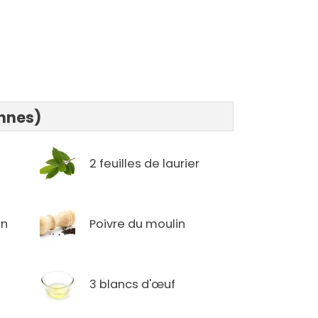
onnes)
2 feuilles de laurier
in
Poivre du moulin
3 blancs d'œuf