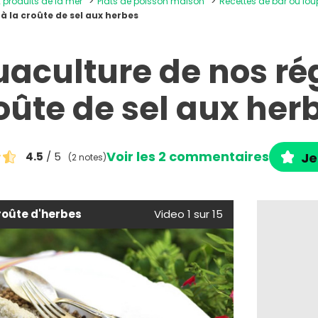
x produits de la mer
Plats de poisson maison
Recettes de bar ou lo
à la croûte de sel aux herbes
uaculture de nos rég
oûte de sel aux her
Voir les 2 commentaires
4.5
/ 5
Je
(2 notes)
oûte d'herbes
Video 1 sur 15