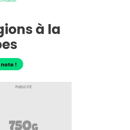
up maison
ions à la
bes
 note !