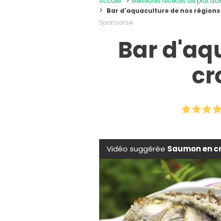
Accueil
Meilleures recettes de plat au
Bar d'aquaculture de nos régions 
Sponsorisé
Bar d'aq
cr
Vidéo suggérée
Saumon en cr