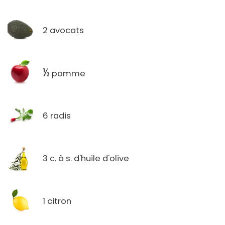
2 avocats
½
pomme
6 radis
3 c. à s. d'huile d'olive
1 citron