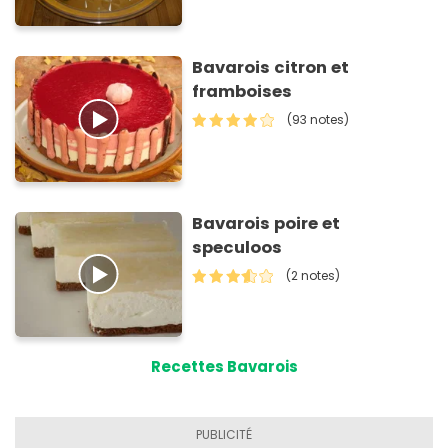
Bavarois citron et
framboises
(93 notes)
Bavarois poire et
speculoos
(2 notes)
Recettes Bavarois