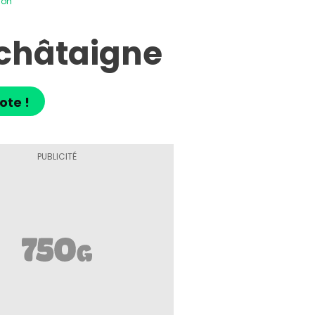
son
e châtaigne
ote !