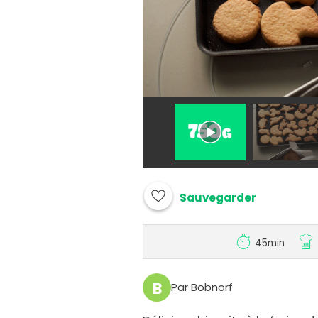
Sauvegarder
45min
B
Par Bobnorf