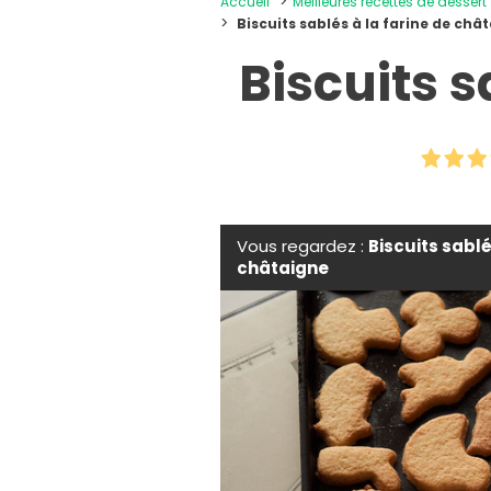
Accueil
Meilleures recettes de dessert
Biscuits sablés à la farine de châ
Biscuits s
Vous regardez :
Biscuits sablé
châtaigne