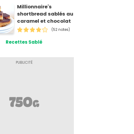
Millionnaire's
shortbread sablés au
caramel et chocolat
(52 notes)
Recettes Sablé