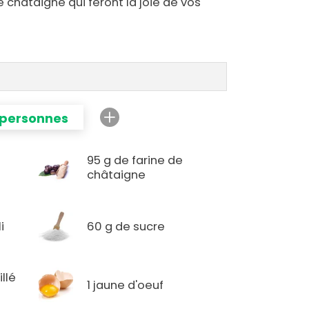
de châtaigne qui feront la joie de vos
 personnes
95 g de farine de
châtaigne
i
60 g de sucre
llé
1 jaune d'oeuf