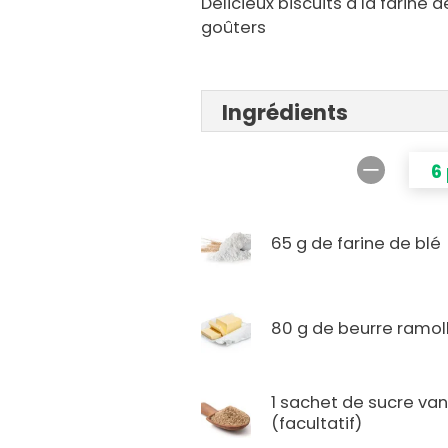
Délicieux biscuits à la farine 
goûters
Ingrédients
6
65 g de farine de blé
80 g de beurre ramoll
1 sachet de sucre vani
(facultatif)