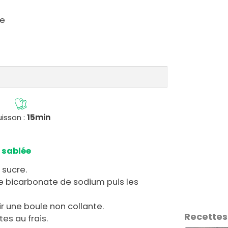
te
isson :
15min
 sablée
 sucre.
 le bicarbonate de sodium puis les
r une boule non collante.
Recettes
es au frais.