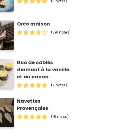
(3 notes)
Oréo maison
(391 notes)
Duo de sablés
diamant à la vanille
et au cacao
(7 notes)
Navettes
Provençales
(18 notes)