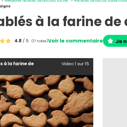
Meilleures recettes de biscuits sucrés
Recettes de biscuit sablé mai
taigne
ablés à la farine d
Voir le commentaire
4.8
/ 5
Je n
(17 notes)
s à la farine de
Video 1 sur 15