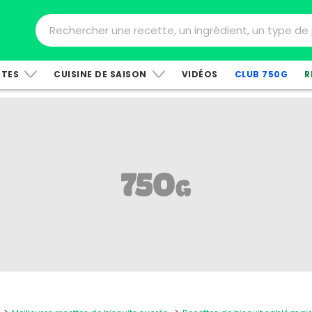
TTES
CUISINE DE SAISON
VIDÉOS
CLUB 750G
R