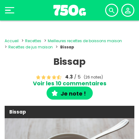
Accueil
Recettes
Meilleures recettes de boissons maison
Recettes de jus maison
Bissap
Bissap
4.3
/ 5
(26 notes)
Voir les 10 commentaires
Je note !
Bissap