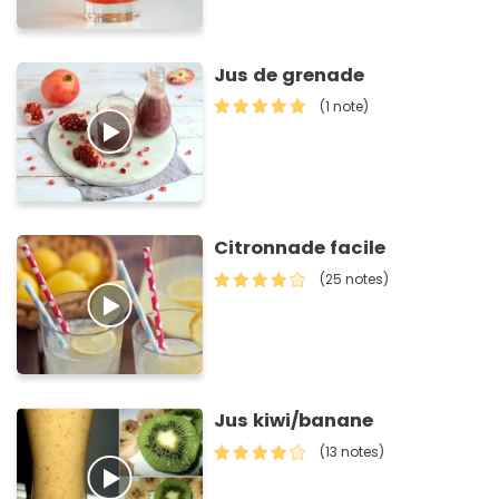
Jus de grenade
(1 note)
Citronnade facile
(25 notes)
Jus kiwi/banane
(13 notes)