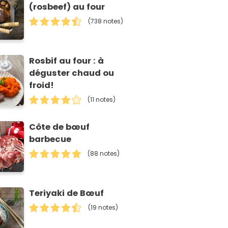
(rosbeef) au four
(738 notes)
Rosbif au four : à
déguster chaud ou
froid!
(11 notes)
Côte de bœuf
barbecue
(88 notes)
Teriyaki de Bœuf
(19 notes)