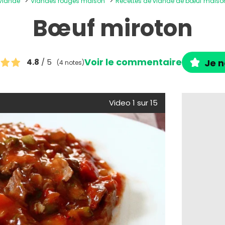
 viande
Viandes rouges maison
Recettes de viande de bœuf maiso
Bœuf miroton
Voir le commentaire
4.8
/ 5
Je n
(4 notes)
Video 1 sur 15