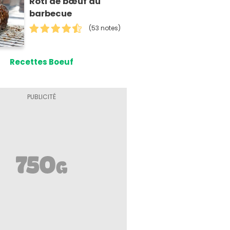
Rôti de bœuf au
barbecue
(53 notes)
Recettes Boeuf