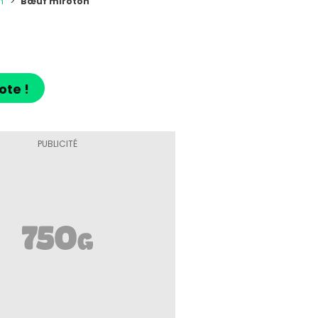
n
Bœuf miroton
ote !