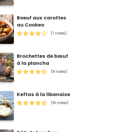
Boeuf aux carottes
au Cookeo
(7 notes)
Brochettes de bœuf
à la plancha
(9 notes)
Keftas à la libanaise
(16 notes)