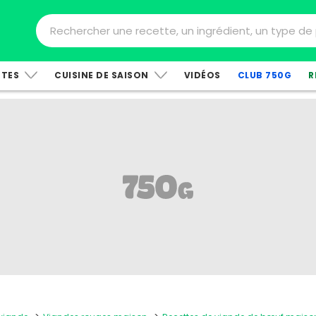
TTES
CUISINE DE SAISON
VIDÉOS
CLUB 750G
R