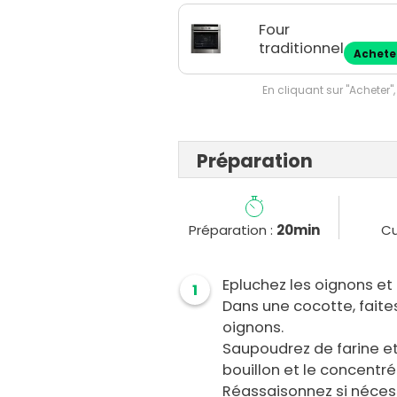
Four
traditionnel
Achete
En cliquant sur "Acheter",
Préparation
Préparation :
20min
Cu
Epluchez les oignons et
1
Dans une cocotte, faites
oignons.
Saupoudrez de farine et r
bouillon et le concentr
Réassaisonnez si nécess