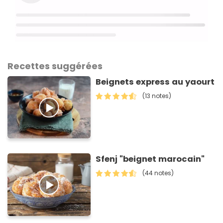
Recettes suggérées
Beignets express au yaourt
(13 notes)
Sfenj "beignet marocain"
(44 notes)