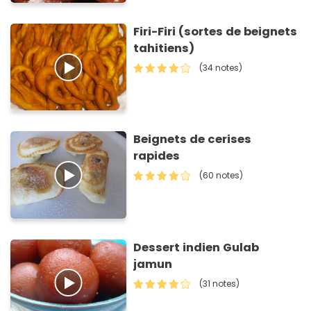
Firi-Firi (sortes de beignets
tahitiens)
(34 notes)
Beignets de cerises
rapides
(60 notes)
Dessert indien Gulab
jamun
(31 notes)