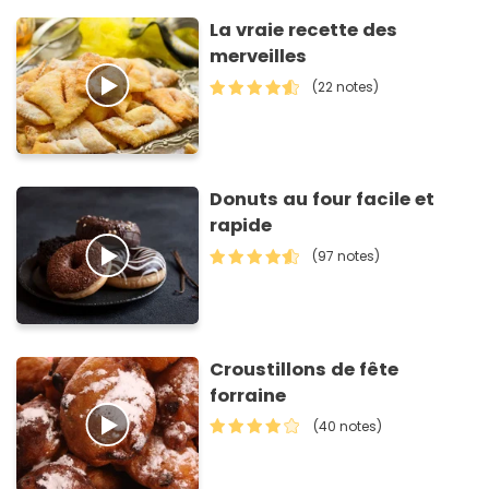
La vraie recette des
merveilles
(22 notes)
Donuts au four facile et
rapide
(97 notes)
Croustillons de fête
forraine
(40 notes)