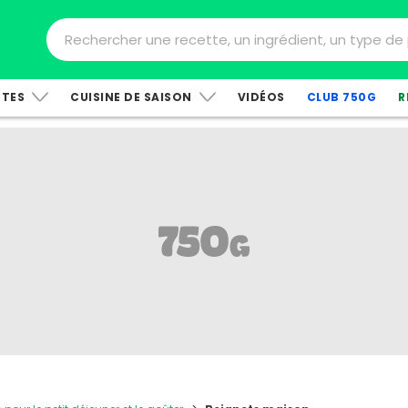
TTES
CUISINE DE SAISON
VIDÉOS
CLUB 750G
R