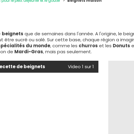
 pour le petit déjeuner et le goûter
Beignets maison
e
beignets
que de semaines dans l'année. A l'origine, le bei
peut être sucré ou salé. Sur cette base, chaque région a imag
spécialités du monde
, comme les
churros
et les
Donuts
e
sion de
Mardi-Gras
, mais pas seulement.
recette de beignets
Video 1 sur 1