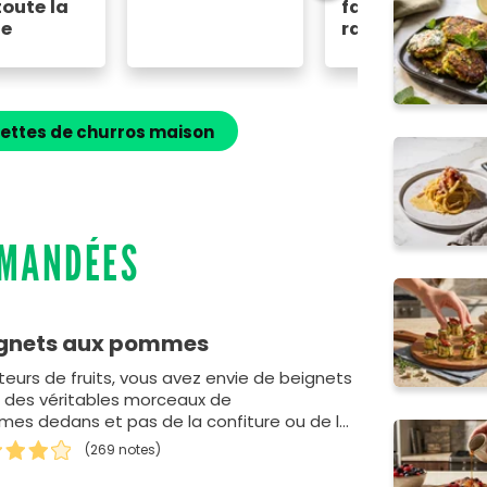
toute la
faciles et
le
rapides
cettes de churros maison
MMANDÉES
gnets aux pommes
eurs de fruits, vous avez envie de beignets
 des véritables morceaux de
es dedans et pas de la confiture ou de la
ote du commerce ? Ne c…
(269 notes)