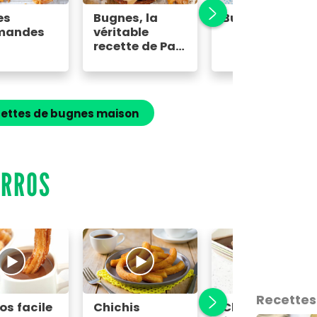
es
Bugnes, la
Bugnes
mandes
véritable
recette de Paul
Bocuse
cettes de bugnes maison
URROS
Recettes
os facile
Chichis
Churros