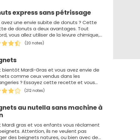
uts express sans pétrissage
 avez une envie subite de donuts ? Cette
tte de donuts a deux avantages. Tout
rd, vous allez utiliser de la levure chimique,
'est pas la peine de p…
(20 notes)
gnets
t bientôt Mardi-Gras et vous avez envie de
nets comme ceux vendus dans les
angeries ? Essayez cette recette et vous
 vous régaler. Pou…
(212 notes)
gnets au nutella sans machine à
n
t Mardi gras et vos enfants vous réclament
eignets. Attention, ils ne veulent pas
er des beignets natures, ou bien avec de