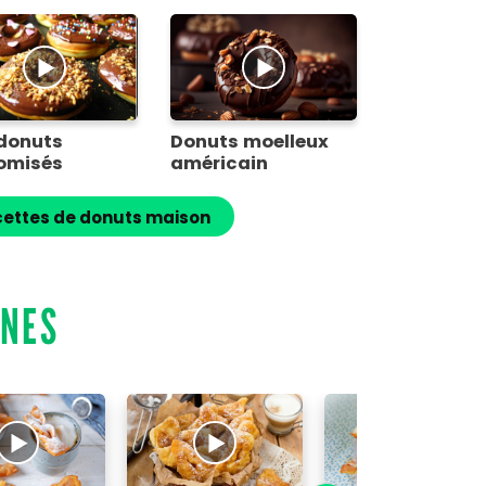
 donuts
Donuts moelleux
omisés
américain
cettes de donuts maison
GNES