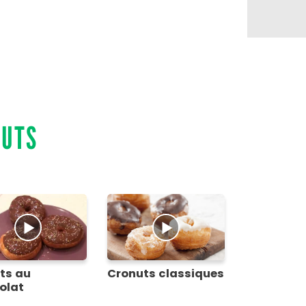
NUTS
ts au
Cronuts classiques
olat