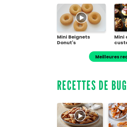
Mini Beignets
Mini
Donut's
cust
Meilleures re
RECETTES DE BU