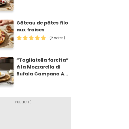
Gâteau de pâtes filo
aux fraises
(2 notes)
“Tagliatella farcita”
à la Mozzarella di
Bufala Campana AOP
et à la poire
caramélisée, sur
fondue et tuiles
croustillants de
Asiago AOP