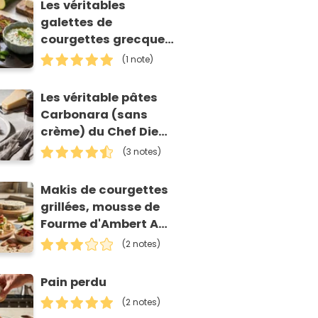
Les véritables
galettes de
courgettes grecques
(kolokithokeftedes)
(1 note)
Les véritable pâtes
Carbonara (sans
crème) du Chef Diego
Accettulli
(3 notes)
Makis de courgettes
grillées, mousse de
Fourme d'Ambert AOP
et tomates séchées
(2 notes)
Pain perdu
(2 notes)