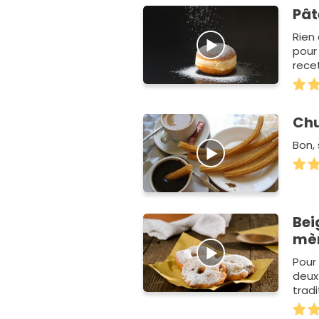
Pât
Rien
pour 
rece
Chu
Bon, 
Bei
mè
Pour
deux
tradi
vanil