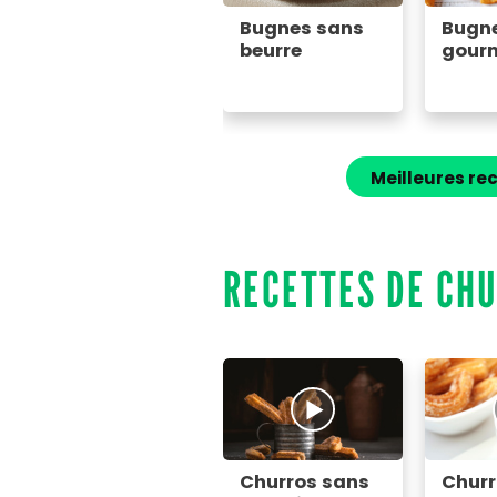
Bugnes sans
Bugn
beurre
gour
Meilleures re
RECETTES DE CH
Churros sans
Churr