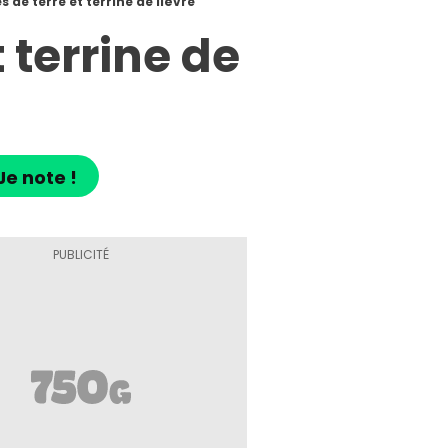
e terre et terrine de lièvre
terrine de
Je note !