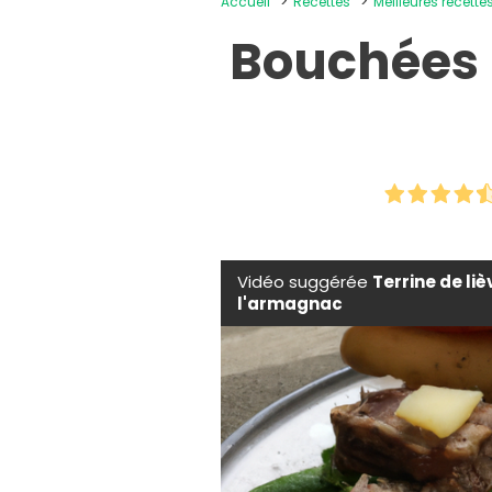
Accueil
Recettes
Meilleures recettes
Bouchées 
Vidéo suggérée
Terrine de li
l'armagnac