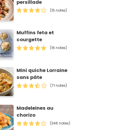
persillade
(15 notes)
Muffins feta et
courgette
(16 notes)
Mini quiche Lorraine
sans pâte
(71 notes)
Madeleines au
chorizo
(346 notes)