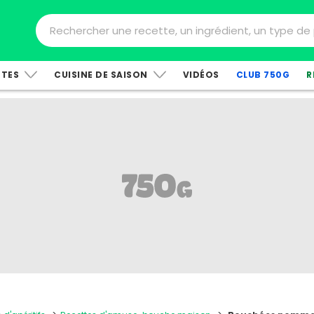
TTES
CUISINE DE SAISON
VIDÉOS
CLUB 750G
R