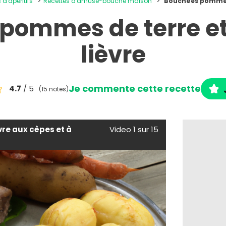
 d'apéritifs
Recettes d'amuse-bouche maison
Bouchées pommes d
pommes de terre et 
lièvre
Je commente cette recette
4.7
/ 5
(15 notes)
èvre aux cèpes et à
Video 1 sur 15