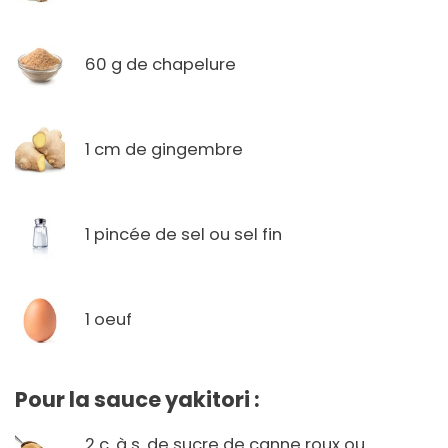
60 g de chapelure
1 cm de gingembre
1 pincée de sel ou sel fin
1 oeuf
Pour la sauce yakitori :
2 c. à s. de sucre de canne roux ou