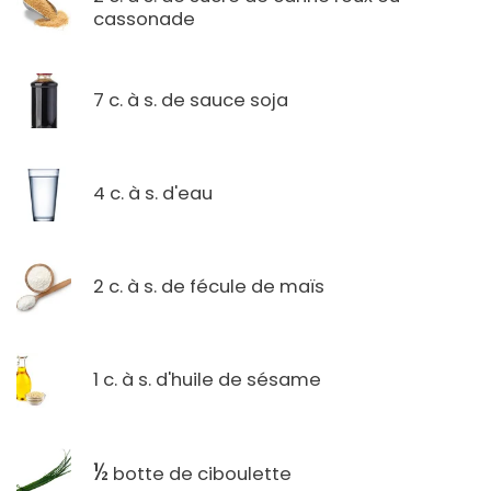
cassonade
7 c. à s. de sauce soja
4 c. à s. d'eau
2 c. à s. de fécule de maïs
1 c. à s. d'huile de sésame
½
botte de ciboulette