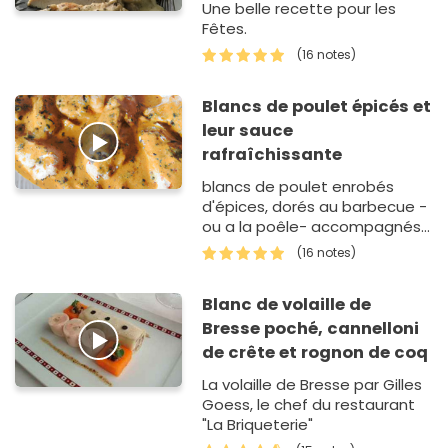
Une belle recette pour les
Fêtes.
(16 notes)
Blancs de poulet épicés et
leur sauce
rafraîchissante
blancs de poulet enrobés
d'épices, dorés au barbecue -
ou a la poêle- accompagnés
d'une sauce citronnée
(16 notes)
Blanc de volaille de
Bresse poché, cannelloni
de crête et rognon de coq
La volaille de Bresse par Gilles
Goess, le chef du restaurant
"La Briqueterie"