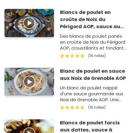
Blancs de poulet en
croûte de Noix du
Périgord AOP, sauce au
miel et moutarde de Dijon
Des blancs de poulet panés
en croûte de Noix du Périgord
AOP, croustillants et fondants
à la fois. Ils sont nappés avec
(16 notes)
leur sauce…
Blanc de poulet en sauce
aux Noix de Grenoble AOP
Un blanc de poulet nappé
d'une sauce gourmande aux
Noix de Grenoble AOP. Une
recette facile à préparer et
(16 notes)
absolument irrésistible !
Blancs de poulet farcis
aux dattes, sauce à