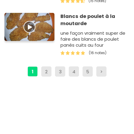
(15 notes)
Blancs de poulet à la
moutarde
une façon vraiment super de
faire des blancs de poulet
panés cuits au four
(16 notes)
1
2
3
4
5
>