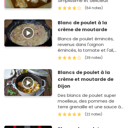
Simplissime et délicieux
(64 notes)
Blanc de poulet à la
crème de moutarde
Blancs de poulet émincés,
revenus dans l'oignon
émincés, la tomate et l'ail,
cuits à feu doux dans la
(39 notes)
crème.
Blancs de poulet à la
crème et moutarde de
Dijon
Des blancs de poulet super
moelleux, des pommes de
terre grenaille et une sauce à
la crème et moutarde de
(22 notes)
Dijon, pour ce plat savoureux
et réco…