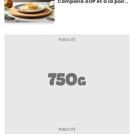
Campana AOP et à la poire
caramélisée, sur fondue et
tuiles croustillants de
Asiago AOP