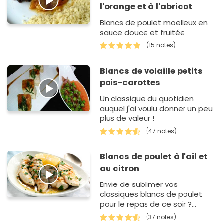
l'orange et à l'abricot
Blancs de poulet moelleux en
sauce douce et fruitée
(15 notes)
Blancs de volaille petits
pois-carottes
Un classique du quotidien
auquel j'ai voulu donner un peu
plus de valeur !
(47 notes)
Blancs de poulet à l'ail et
au citron
Envie de sublimer vos
classiques blancs de poulet
pour le repas de ce soir ?
Découvrez cette recette
(37 notes)