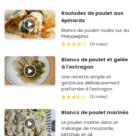
express qui met le soleil dans
l'assiette ! Grâce…
Roulades de poulet aux
épinards
Blancs de poulet roulés sur du
Philadelphia
(31 notes)
Blancs de poulet et gelée
à l'estragon
Une recette simple et
goûteuse délicieusement
parfumée à l'estragon
(21 notes)
Blancs de poulet marinés
Le poulet marine dans un
mélange de moutarde,
ketchup et ail.