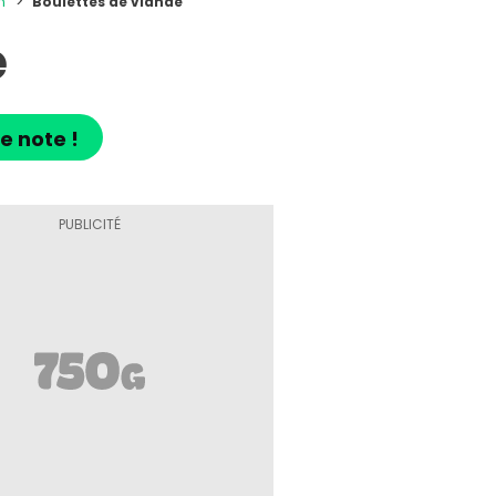
n
Boulettes de viande
e
e note !