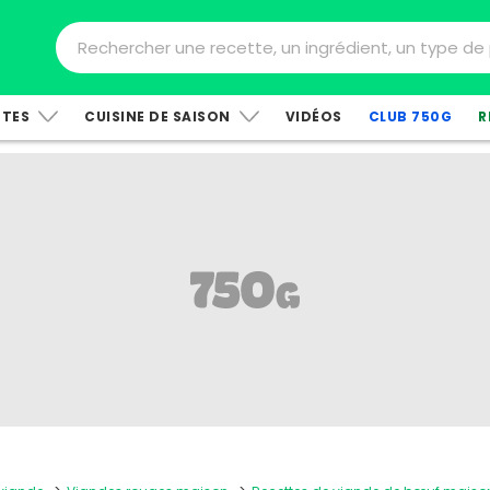
TTES
CUISINE DE SAISON
VIDÉOS
CLUB 750G
R