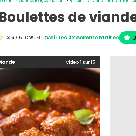
 viande
Viandes rouges maison
Recettes de viande de bœuf maiso
Boulettes de viand
Voir les 32 commentaires
3.6
/ 5
J
(285 notes)
viande
Video 1 sur 15