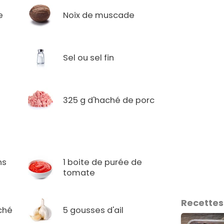
e
Noix de muscade
Sel ou sel fin
325 g d'haché de porc
ns
1 boite de purée de
tomate
Recettes
ché
5 gousses d'ail