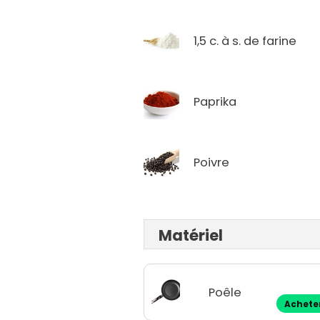
1,5 c. à s. de farine
Paprika
Poivre
Matériel
Poêle
Achete