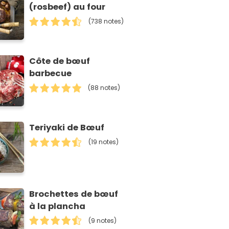
(rosbeef) au four
(738 notes)
Côte de bœuf
barbecue
(88 notes)
Teriyaki de Bœuf
(19 notes)
Brochettes de bœuf
à la plancha
(9 notes)