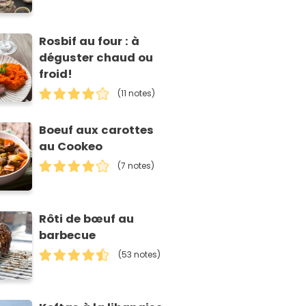
Rosbif au four : à
déguster chaud ou
froid!
(11 notes)
Boeuf aux carottes
au Cookeo
(7 notes)
Rôti de bœuf au
barbecue
(53 notes)