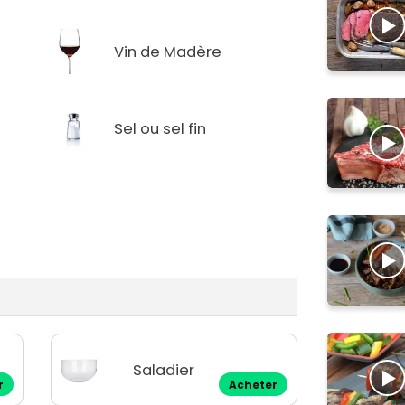
Vin de Madère
Sel ou sel fin
Saladier
r
Acheter