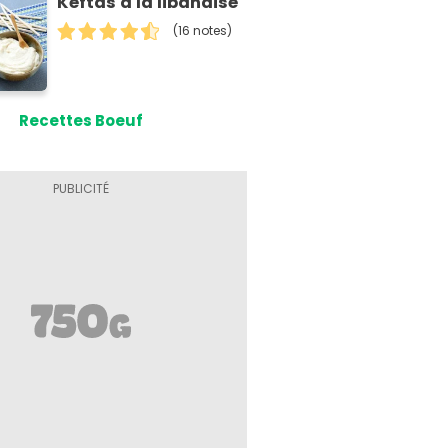
Keftas à la libanaise
(16 notes)
Recettes Boeuf