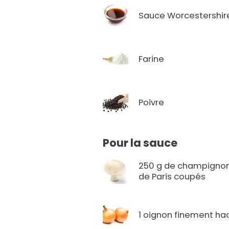
Sauce Worcestershir
Farine
Poivre
Pour la sauce
250 g de champigno
de Paris coupés
1 oignon finement ha