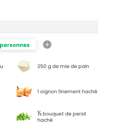
 personnes
au
250 g de mie de pain
1 oignon finement haché
½
bouquet de persil
haché