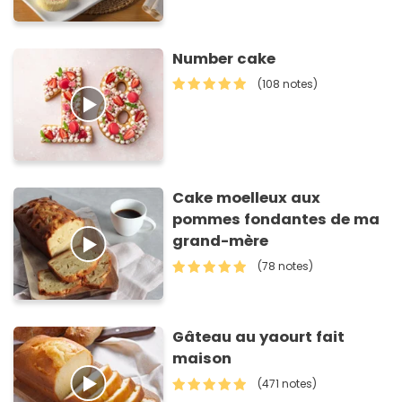
Number cake
(108 notes)
Cake moelleux aux
pommes fondantes de ma
grand-mère
(78 notes)
Gâteau au yaourt fait
maison
(471 notes)