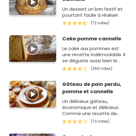
Un dessert un brin festif et
pourtant facile à réaliser.
(72 notes)
Cake pomme cannelle
Le cake aux pommes est
une recette indémodable. Il
se déguste aussi bien le
matin au petit déjeuner que
(269 notes)
le soir mais aussi au milieu
de la jour…
Gâteau de pain perdu,
pomme et cannelle
Un délicieux gâteau,
économique et délicieux.
Comme une recette de
grand-mère, parfaite pour
(72 notes)
ne pas gaspiller un reste de
pain.