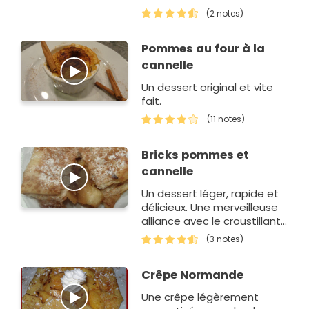
associée au fondant des
(2 notes)
pommes et au goût
sublime de la cannelle.
Pommes au four à la
cannelle
Un dessert original et vite
fait.
(11 notes)
Bricks pommes et
cannelle
Un dessert léger, rapide et
délicieux. Une merveilleuse
alliance avec le croustillant
de la feuille de brick et le
(3 notes)
fondant des pommes.
Crêpe Normande
Une crêpe légèrement