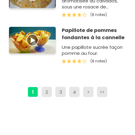
aromatisée au calvados,
sous une rosace de
pommes fondantes
(8 notes)
caramélisées au sirop de
cidre
Papillote de pommes
fondantes à la cannelle
Une papillote sucrée façon
pomme au four.
(8 notes)
1
2
3
4
>
>>