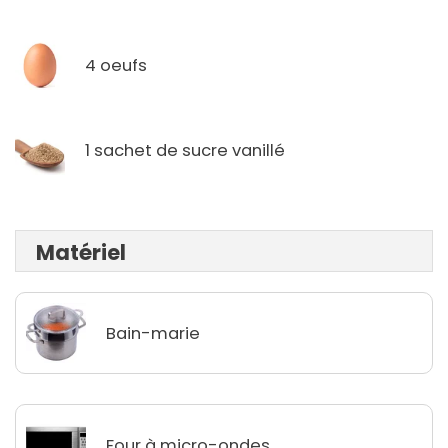
4 oeufs
1 sachet de sucre vanillé
Matériel
Bain-marie
Four à micro-ondes