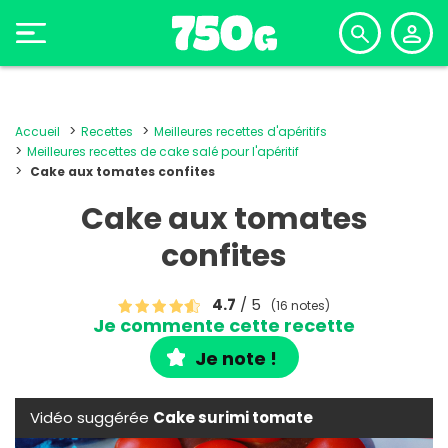
Accueil
Recettes
Meilleures recettes d'apéritifs
Meilleures recettes de cake salé pour l'apéritif
Cake aux tomates confites
Cake aux tomates
confites
4.7
/ 5
(16 notes)
Je commente cette recette
Je note !
Vidéo suggérée
Cake surimi tomate