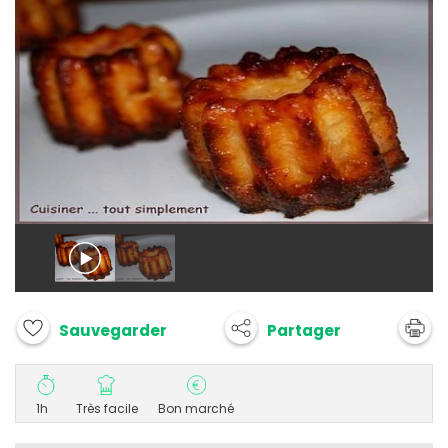
Partager
Sauvegarder
1h
Très facile
Bon marché