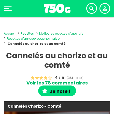
Accueil
Recettes
Meilleures recettes d'apéritifs
Recettes d'amuse-bouche maison
Cannelés au chorizo et au comté
Cannelés au chorizo et au
comté
4
/ 5
(361 notes)
Voir les 78 commentaires
Je note !
Cannelés Chorizo - Comté